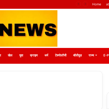
 मीना बाजार, 10 अगस्त को मुस्कानों से सजेगी खास शाम
Home
a
ा
खेल
युवा
क्राइम
धर्म
टेक्नोलॉजी
बॉलीवुड
राज्य
E-P