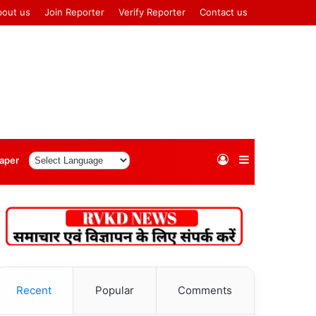
bout us
Join Reporter
Verify Reporter
Contact us
Log
Sidebar
aper
In
Recent
Popular
Comments