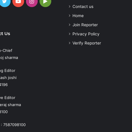
cebook
Twitter
YouTube
Instagram
Google
Contact us
Play
atsApp
Home
Join Reporter
t Us
Privacy Policy
Verify Reporter
n-Chief
oj sharma
g Editor
ash joshi
4196
ve Editor
eraj sharma
8100
 : 7587098100