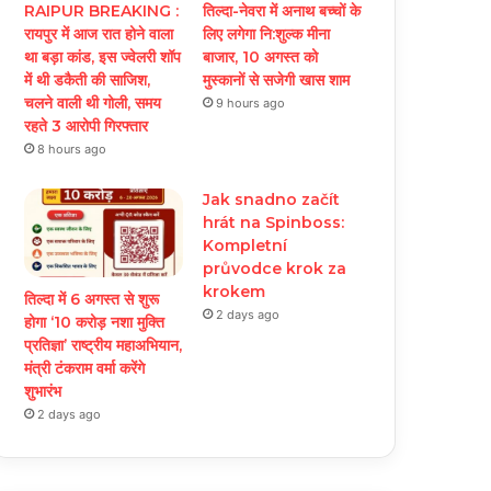
RAIPUR BREAKING :
तिल्दा-नेवरा में अनाथ बच्चों के
रायपुर में आज रात होने वाला
लिए लगेगा नि:शुल्क मीना
था बड़ा कांड, इस ज्वेलरी शॉप
बाजार, 10 अगस्त को
में थी डकैती की साजिश,
मुस्कानों से सजेगी खास शाम
चलने वाली थी गोली, समय
9 hours ago
रहते 3 आरोपी गिरफ्तार
8 hours ago
Jak snadno začít
hrát na Spinboss:
Kompletní
průvodce krok za
krokem
तिल्दा में 6 अगस्त से शुरू
2 days ago
होगा ‘10 करोड़ नशा मुक्ति
प्रतिज्ञा’ राष्ट्रीय महाअभियान,
मंत्री टंकराम वर्मा करेंगे
शुभारंभ
2 days ago