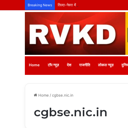
तिल्दा-नेवरा में अनाथ बच्चों के लिए लगेगा नि:शुल्क
Breaking News
Home
टॉप न्यूज़
देश
राजनीति
लोकल न्यूज़
दुनिय
Home
/
cgbse.nic.in
cgbse.nic.in