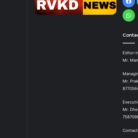
Fa
Wh
Contac
Editor-i
Mr. Man
Managin
Mr. Prak
877056
Executi
Mr. Dhe
758709
Contact