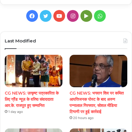
Facebook
Twitter
YouTube
Instagram
Google
WhatsApp
Play
Last Modified
CG NEWS: उत्कृष्ट पत्रकारिता के
CG NEWS: भगवान शिव पर कथित
लिए ग्रैंड न्यूज़ के वरिष्ठ संवाददाता
आपत्तिजनक पोस्ट के बाद अरुण
आर.के. राजपूत हुए सम्मानित
पन्नालाल गिरफ्तार, सोशल मीडिया
टिप्पणी पर हुई कार्रवाई
1 day ago
20 hours ago