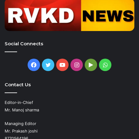
Social Connects
Facebook
Twitter
YouTube
Instagram
Google
WhatsApp
Play
Contact Us
Editor-in-Chief
Mr. Manoj sharma
Managing Editor
Mr. Prakash joshi
8770564196