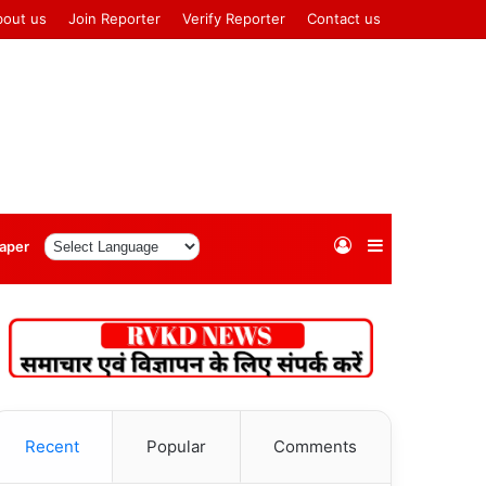
bout us
Join Reporter
Verify Reporter
Contact us
Log
Sidebar
aper
In
Recent
Popular
Comments