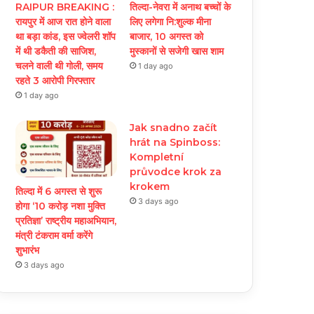
RAIPUR BREAKING :
तिल्दा-नेवरा में अनाथ बच्चों के
रायपुर में आज रात होने वाला
लिए लगेगा नि:शुल्क मीना
था बड़ा कांड, इस ज्वेलरी शॉप
बाजार, 10 अगस्त को
में थी डकैती की साजिश,
मुस्कानों से सजेगी खास शाम
चलने वाली थी गोली, समय
1 day ago
रहते 3 आरोपी गिरफ्तार
1 day ago
Jak snadno začít
hrát na Spinboss:
Kompletní
průvodce krok za
krokem
तिल्दा में 6 अगस्त से शुरू
3 days ago
होगा ‘10 करोड़ नशा मुक्ति
प्रतिज्ञा’ राष्ट्रीय महाअभियान,
मंत्री टंकराम वर्मा करेंगे
शुभारंभ
3 days ago