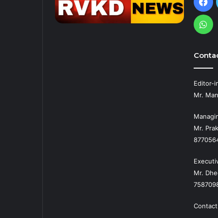
Fa
Wh
Contac
Editor-i
Mr. Man
Managin
Mr. Prak
877056
Executi
Mr. Dhe
758709
Contact