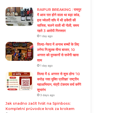
RAIPUR BREAKING : रायपुर
में आज रात होने वाला था बड़ा कांड,
इस ज्वेलरी शॉप में थी डकैती की
साजिश, चलने वाली थी गोली, समय
रहते 3 आरोपी गिरफ्तार
1 day ago
तिल्दा-नेवरा में अनाथ बच्चों के लिए
लगेगा नि:शुल्क मीना बाजार, 10
अगस्त को मुस्कानों से सजेगी खास
शाम
1 day ago
तिल्दा में 6 अगस्त से शुरू होगा ‘10
करोड़ नशा मुक्ति प्रतिज्ञा’ राष्ट्रीय
महाअभियान, मंत्री टंकराम वर्मा करेंगे
शुभारंभ
3 days ago
Jak snadno začít hrát na Spinboss:
Kompletní průvodce krok za krokem