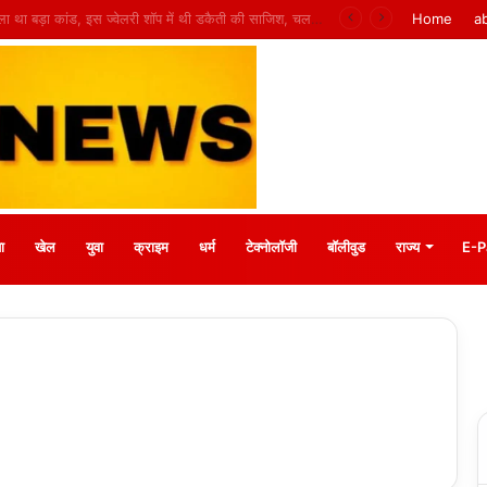
 मीना बाजार, 10 अगस्त को मुस्कानों से सजेगी खास शाम
Home
a
ा
खेल
युवा
क्राइम
धर्म
टेक्नोलॉजी
बॉलीवुड
राज्य
E-P