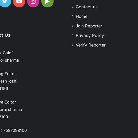
cebook
Twitter
YouTube
Instagram
Google
Contact us
Play
atsApp
Home
Join Reporter
t Us
Privacy Policy
Verify Reporter
n-Chief
oj sharma
g Editor
ash joshi
4196
ve Editor
eraj sharma
8100
 : 7587098100