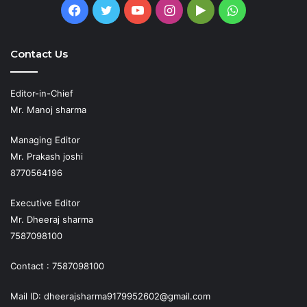
Facebook
Twitter
YouTube
Instagram
Google
WhatsApp
Play
Contact Us
Editor-in-Chief
Mr. Manoj sharma
Managing Editor
Mr. Prakash joshi
8770564196
Executive Editor
Mr. Dheeraj sharma
7587098100
Contact : 7587098100
Mail ID: dheerajsharma9179952602@gmail.com