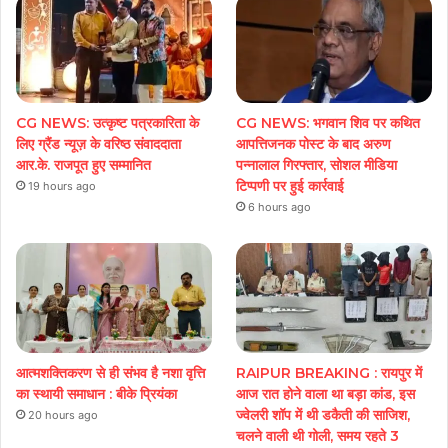
CG NEWS: उत्कृष्ट पत्रकारिता के
CG NEWS: भगवान शिव पर कथित
लिए ग्रैंड न्यूज़ के वरिष्ठ संवाददाता
आपत्तिजनक पोस्ट के बाद अरुण
आर.के. राजपूत हुए सम्मानित
पन्नालाल गिरफ्तार, सोशल मीडिया
टिप्पणी पर हुई कार्रवाई
19 hours ago
6 hours ago
आत्मशक्तिकरण से ही संभव है नशा वृत्ति
RAIPUR BREAKING : रायपुर में
का स्थायी समाधान : बीके प्रियंका
आज रात होने वाला था बड़ा कांड, इस
ज्वेलरी शॉप में थी डकैती की साजिश,
20 hours ago
चलने वाली थी गोली, समय रहते 3