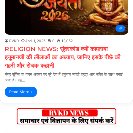
धर्म
RVKD
April 1, 2026
0
12,052
RELIGION NEWS: सुंदरकांड क्यों कहलाया
हनुमानजी की लीलाओं का अध्याय, जानिए इसके पीछे की
गहरी और रोचक कहानी
चैत्र पूर्णिमा के पावन अवसर पर पूरे देश में हनुमान जयंती श्रद्धा और भक्ति के साथ मनाई
जाती है। यह…
Read More »