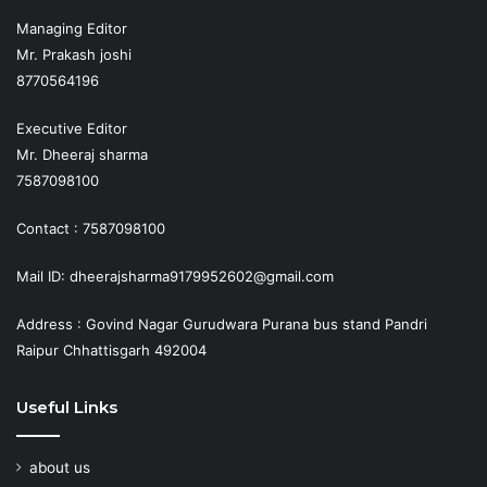
Managing Editor
Mr. Prakash joshi
8770564196
Executive Editor
Mr. Dheeraj sharma
7587098100
Contact : 7587098100
Mail ID: dheerajsharma9179952602@gmail.com
Address : Govind Nagar Gurudwara Purana bus stand Pandri
Raipur Chhattisgarh 492004
Useful Links
about us