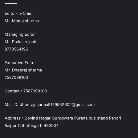
Editor-in-Chief
Mr. Manoj sharma
Managing Editor
Mr. Prakash joshi
8770564196
Executive Editor
Mr. Dheeraj sharma
7587098100
Contact : 7587098100
Mail ID: dheerajsharma9179952602@gmail.com
Address : Govind Nagar Gurudwara Purana bus stand Pandri
Raipur Chhattisgarh 492004