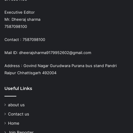
Executive Editor
Mr. Dheeraj sharma
7587098100
Contact : 7587098100
Mail ID: dheerajsharma9179952602@gmail.com
Address : Govind Nagar Gurudwara Purana bus stand Pandri
Raipur Chhattisgarh 492004
Useful Links
about us
Contact us
Home
Join Reporter