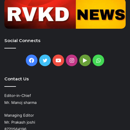
Social Connects
Facebook
Twitter
YouTube
Instagram
Google
WhatsApp
Play
Contact Us
Editor-in-Chief
Mr. Manoj sharma
Managing Editor
Mr. Prakash joshi
8770564196