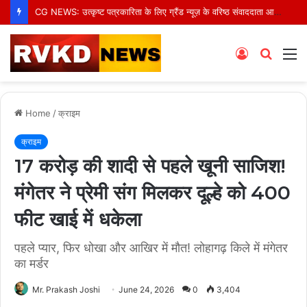
CG NEWS: उत्कृष्ट पत्रकारिता के लिए ग्रैंड न्यूज़ के वरिष्ठ संवाददाता आर.के. राजपूत हुए सम्मानित
Log
Searc
M
In
for
Home
/
क्राइम
क्राइम
17 करोड़ की शादी से पहले खूनी साजिश!
मंगेतर ने प्रेमी संग मिलकर दूल्हे को 400
फीट खाई में धकेला
पहले प्यार, फिर धोखा और आखिर में मौत! लोहागढ़ किले में मंगेतर
का मर्डर
Mr. Prakash Joshi
June 24, 2026
0
3,404