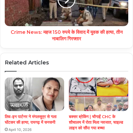
Crime News: महज 150 रुपये के विवाद में युवक की हत्या, तीन
नाबालिग गिरफ्तार
Related Articles
लिव-इन पार्टनर ने मंगलसूत्र से गला
बक्सर ब्रेकिंग | चौगाईं CHC के
घोंटकर की हत्या, रायगढ़ में सनसनी
शौचालय में रोता मिला नवजात, चाइल्ड
लाइन को सौंपा गया बच्चा
April 10, 2026