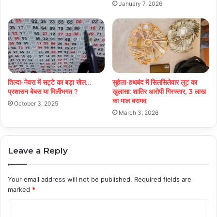
January 7, 2026
तिल्दा-नेवरा में सट्टे का बड़ा खेल…
सुहेला-हथबंद में सिलसिलेवार लूट का
प्रशासन बेबस या मिलीभगत ?
खुलासा: शातिर आरोपी गिरफ्तार, 3 लाख
का माल बरामद
October 3, 2025
March 3, 2026
Leave a Reply
Your email address will not be published.
Required fields are
marked
*
C