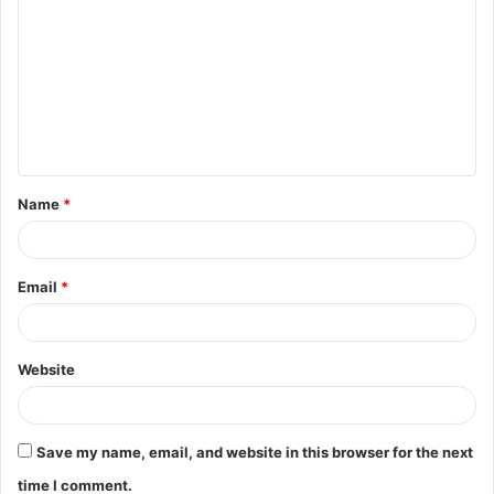
o
m
m
e
n
t
Name
*
*
Email
*
Website
Save my name, email, and website in this browser for the next
time I comment.