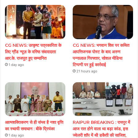
CG NEWS: उत्कृष्ट पत्रकारिता के
CG NEWS: भगवान शिव पर कथित
लिए ग्रैंड न्यूज़ के वरिष्ठ संवाददाता
आपत्तिजनक पोस्ट के बाद अरुण
आर.के. राजपूत हुए सम्मानित
पन्नालाल गिरफ्तार, सोशल मीडिया
टिप्पणी पर हुई कार्रवाई
1 day ago
21 hours ago
आत्मशक्तिकरण से ही संभव है नशा वृत्ति
RAIPUR BREAKING : रायपुर में
का स्थायी समाधान : बीके प्रियंका
आज रात होने वाला था बड़ा कांड, इस
ज्वेलरी शॉप में थी डकैती की साजिश,
1 day ago