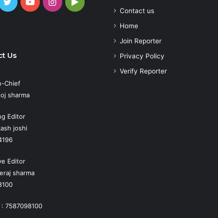
cebook
Twitter
YouTube
Instagram
Google
Contact us
Play
atsApp
Home
Join Reporter
t Us
Privacy Policy
Verify Reporter
n-Chief
oj sharma
g Editor
ash joshi
4196
ve Editor
eraj sharma
8100
 : 7587098100