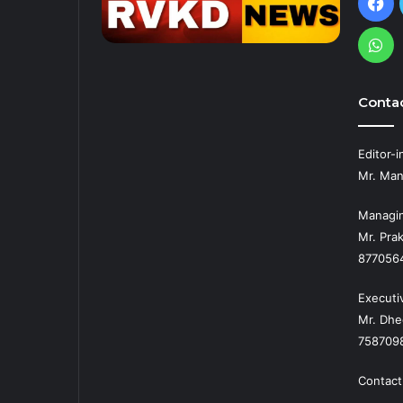
Fa
Wh
Contac
Editor-i
Mr. Man
Managin
Mr. Prak
877056
Executi
Mr. Dhe
758709
Contact