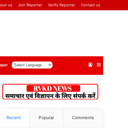
bout us
Join Reporter
Verify Reporter
Contact us
Log
Sidebar
aper
In
Recent
Popular
Comments