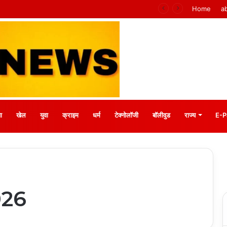
के वरिष्ठ संवाददाता आर.के. राजपूत हुए सम्मानित
Home
a
ा
खेल
युवा
क्राइम
धर्म
टेक्नोलॉजी
बॉलीवुड
राज्य
E-P
026