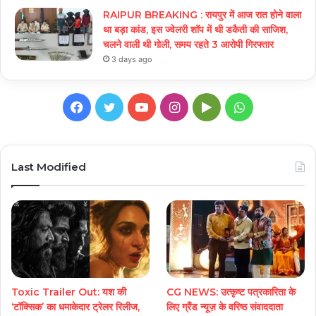
RAIPUR BREAKING : रायपुर में आज रात होने वाला
था बड़ा कांड, इस ज्वेलरी शॉप में थी डकैती की साजिश,
चलने वाली थी गोली, समय रहते 3 आरोपी गिरफ्तार
3 days ago
Facebook
Twitter
YouTube
Instagram
Google
WhatsApp
Play
Last Modified
Toxic Trailer Out: यश की
CG NEWS: उत्कृष्ट पत्रकारिता के
‘टॉक्सिक’ का धमाकेदार ट्रेलर रिलीज,
लिए ग्रैंड न्यूज़ के वरिष्ठ संवाददाता