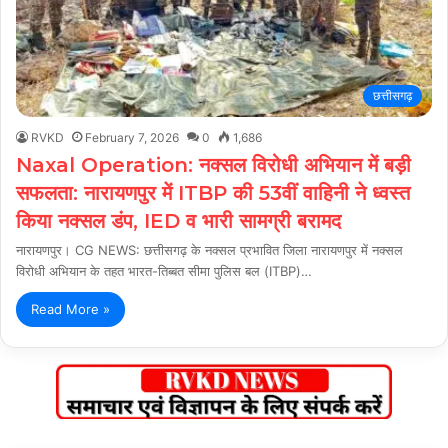
छत्तीसगढ़
RVKD
February 7, 2026
0
1,686
Naxal Operation: नक्सल विरोधी अभियान में बड़ी
सफलता: नारायणपुर में ITBP की 53वीं वाहिनी ने ध्वस्त
किया नक्सल डंप, IED व भारी सामग्री बरामद
नारायणपुर। CG NEWS: छत्तीसगढ़ के नक्सल प्रभावित जिला नारायणपुर में नक्सल
विरोधी अभियान के तहत भारत-तिब्बत सीमा पुलिस बल (ITBP)…
Read More »