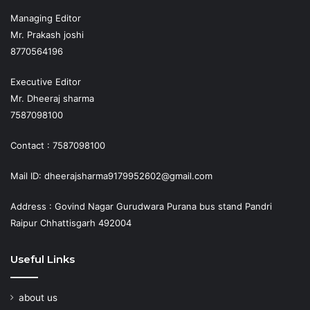
Managing Editor
Mr. Prakash joshi
8770564196
Executive Editor
Mr. Dheeraj sharma
7587098100
Contact : 7587098100
Mail ID: dheerajsharma9179952602@gmail.com
Address : Govind Nagar Gurudwara Purana bus stand Pandri
Raipur Chhattisgarh 492004
Useful Links
about us