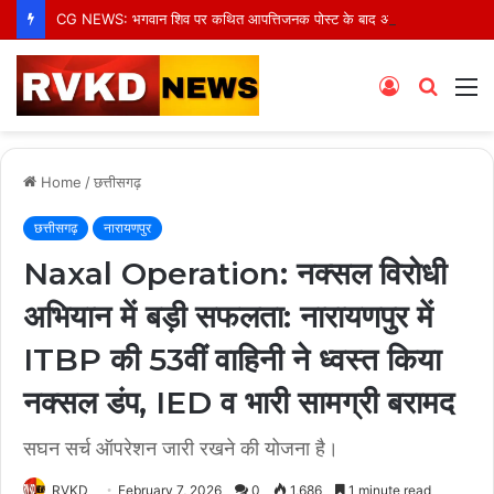
CG NEWS: भगवान शिव पर कथित आपत्तिजनक पोस्ट के बाद अरुण पन्नालाल गिरफ्तार, सोशल मीडिया टिप्पणी पर हुई कार्रवाई
Log
Searc
M
In
for
Home
/
छत्तीसगढ़
छत्तीसगढ़
नारायणपुर
Naxal Operation: नक्सल विरोधी
अभियान में बड़ी सफलता: नारायणपुर में
ITBP की 53वीं वाहिनी ने ध्वस्त किया
नक्सल डंप, IED व भारी सामग्री बरामद
सघन सर्च ऑपरेशन जारी रखने की योजना है।
RVKD
February 7, 2026
0
1,686
1 minute read