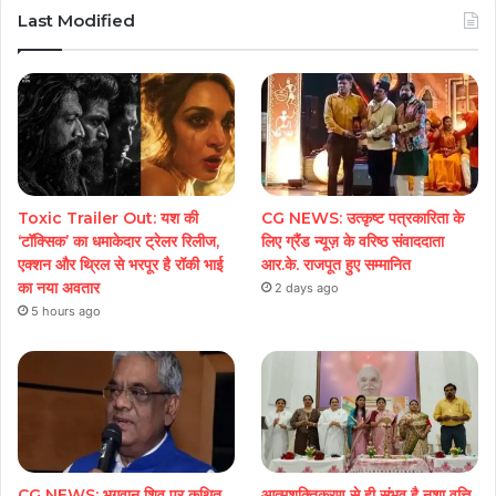
Last Modified
Toxic Trailer Out: यश की
CG NEWS: उत्कृष्ट पत्रकारिता के
‘टॉक्सिक’ का धमाकेदार ट्रेलर रिलीज,
लिए ग्रैंड न्यूज़ के वरिष्ठ संवाददाता
एक्शन और थ्रिल से भरपूर है रॉकी भाई
आर.के. राजपूत हुए सम्मानित
का नया अवतार
2 days ago
5 hours ago
CG NEWS: भगवान शिव पर कथित
आत्मशक्तिकरण से ही संभव है नशा वृत्ति