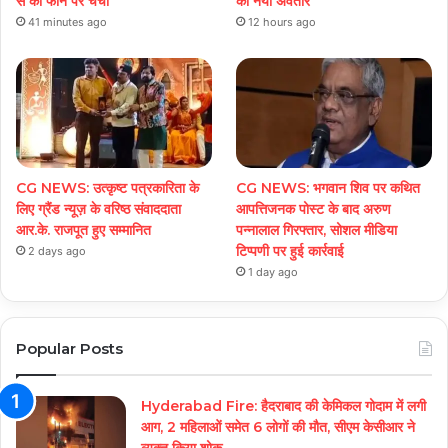
से की फोन पर चर्चा
का नया अवतार
41 minutes ago
12 hours ago
CG NEWS: उत्कृष्ट पत्रकारिता के
CG NEWS: भगवान शिव पर कथित
लिए ग्रैंड न्यूज़ के वरिष्ठ संवाददाता
आपत्तिजनक पोस्ट के बाद अरुण
आर.के. राजपूत हुए सम्मानित
पन्नालाल गिरफ्तार, सोशल मीडिया
टिप्पणी पर हुई कार्रवाई
2 days ago
1 day ago
Popular Posts
Hyderabad Fire: हैदराबाद की केमिकल गोदाम में लगी
आग, 2 महिलाओं समेत 6 लोगों की मौत, सीएम केसीआर ने