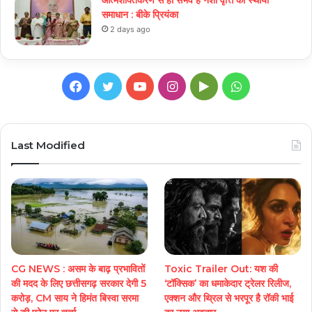
समाधान : बीके प्रियंका
2 days ago
Facebook
Twitter
YouTube
Instagram
Google
WhatsApp
Play
Last Modified
CG NEWS : असम के बाढ़ प्रभावितों
Toxic Trailer Out: यश की
की मदद के लिए छत्तीसगढ़ सरकार देगी 5
‘टॉक्सिक’ का धमाकेदार ट्रेलर रिलीज,
करोड़, CM साय ने हिमंत बिस्वा सरमा
एक्शन और थ्रिल से भरपूर है रॉकी भाई