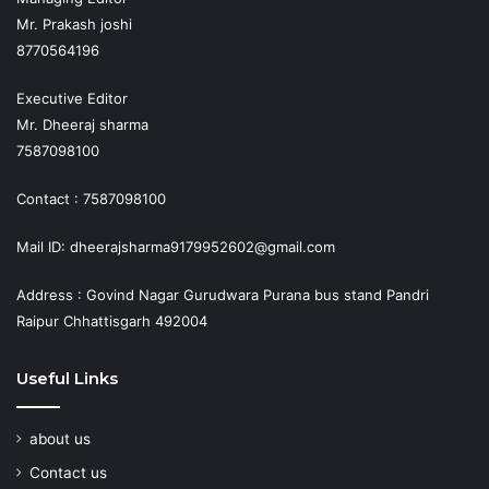
Mr. Prakash joshi
8770564196
Executive Editor
Mr. Dheeraj sharma
7587098100
Contact : 7587098100
Mail ID: dheerajsharma9179952602@gmail.com
Address : Govind Nagar Gurudwara Purana bus stand Pandri
Raipur Chhattisgarh 492004
Useful Links
about us
Contact us