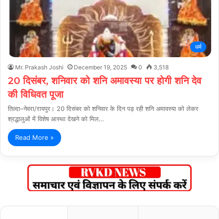
धर्म
Mr. Prakash Joshi
December 19, 2025
0
3,518
20 दिसंबर, शनिवार को शनि अमावस्या पर होगी शनि देव
की विधिवत पूजा
तिल्दा–नेवरा/रायपुर। 20 दिसंबर को शनिवार के दिन पड़ रही शनि अमावस्या को लेकर
श्रद्धालुओं में विशेष आस्था देखने को मिल…
Read More »