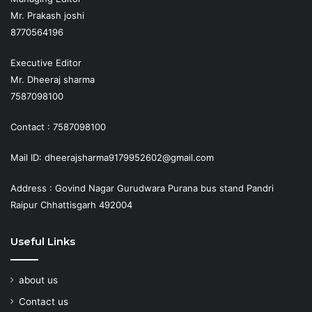
Mr. Prakash joshi
8770564196
Executive Editor
Mr. Dheeraj sharma
7587098100
Contact : 7587098100
Mail ID: dheerajsharma9179952602@gmail.com
Address : Govind Nagar Gurudwara Purana bus stand Pandri
Raipur Chhattisgarh 492004
Useful Links
about us
Contact us