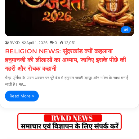
धर्म
RVKD
April 1, 2026
0
12,051
RELIGION NEWS: सुंदरकांड क्यों कहलाया
हनुमानजी की लीलाओं का अध्याय, जानिए इसके पीछे की
गहरी और रोचक कहानी
चैत्र पूर्णिमा के पावन अवसर पर पूरे देश में हनुमान जयंती श्रद्धा और भक्ति के साथ मनाई
जाती है। यह…
Read More »