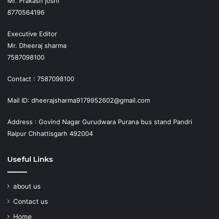
Mr. Prakash joshi
8770564196
Executive Editor
Mr. Dheeraj sharma
7587098100
Contact : 7587098100
Mail ID: dheerajsharma9179952602@gmail.com
Address : Govind Nagar Gurudwara Purana bus stand Pandri
Raipur Chhattisgarh 492004
Useful Links
about us
Contact us
Home