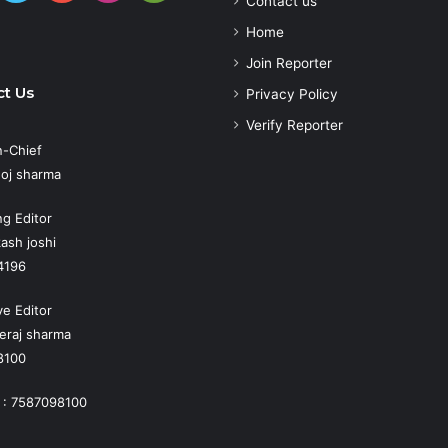
Contact us
Play
atsApp
Home
Join Reporter
t Us
Privacy Policy
Verify Reporter
n-Chief
oj sharma
g Editor
ash joshi
4196
ve Editor
eraj sharma
8100
 : 7587098100