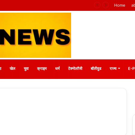
ाधान : बीके प्रियंका
Home
a
ा
खेल
युवा
क्राइम
धर्म
टेक्नोलॉजी
बॉलीवुड
राज्य
E-P