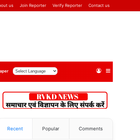
bout us
Join Reporter
Verify Reporter
Contact us
Log
Sidebar
aper
In
Recent
Popular
Comments