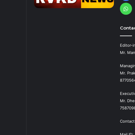
Wh
Contac
Editor-i
Mr. Man
Managin
Mr. Prak
877056
Executi
Mr. Dhe
758709
Contact
Mail ID: