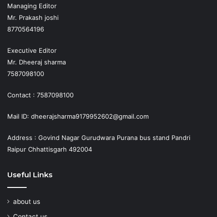
Managing Editor
Mr. Prakash joshi
8770564196
Executive Editor
Mr. Dheeraj sharma
7587098100
Contact : 7587098100
Mail ID: dheerajsharma9179952602@gmail.com
Address : Govind Nagar Gurudwara Purana bus stand Pandri
Raipur Chhattisgarh 492004
Useful Links
about us
Contact us