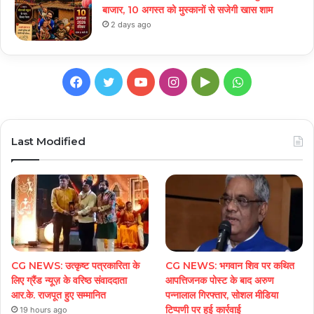
बाजार, 10 अगस्त को मुस्कानों से सजेगी खास शाम
2 days ago
Facebook
Twitter
YouTube
Instagram
Google
WhatsApp
Play
Last Modified
CG NEWS: उत्कृष्ट पत्रकारिता के
CG NEWS: भगवान शिव पर कथित
लिए ग्रैंड न्यूज़ के वरिष्ठ संवाददाता
आपत्तिजनक पोस्ट के बाद अरुण
आर.के. राजपूत हुए सम्मानित
पन्नालाल गिरफ्तार, सोशल मीडिया
टिप्पणी पर हुई कार्रवाई
19 hours ago