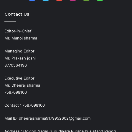
Play
Contact Us
Editor-in-Chief
Mr. Manoj sharma
Managing Editor
Mr. Prakash joshi
8770564196
Executive Editor
Mr. Dheeraj sharma
7587098100
Contact : 7587098100
Mail ID: dheerajsharma9179952602@gmail.com
Address : Govind Nagar Gurudwara Purana bus stand Pandri