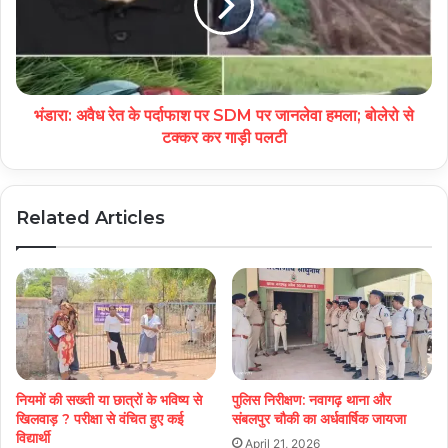
भंडारा: अवैध रेत के पर्दाफाश पर SDM पर जानलेवा हमला; बोलेरो से
टक्कर कर गाड़ी पलटी
Related Articles
नियमों की सख्ती या छात्रों के भविष्य से
पुलिस निरीक्षण: नवागढ़ थाना और
खिलवाड़ ? परीक्षा से वंचित हुए कई
संबलपुर चौकी का अर्धवार्षिक जायजा
विद्यार्थी
April 21, 2026