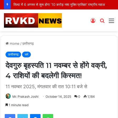
तिल्दा में 6 अगस्त से शुरू होगा ‘10 करोड़ नशा मुक्ति प्रतिज्ञा’ राष्ट्रीय महाअभियान, मंत्री टंकराम वर्मा करेंगे शुभारंभ
Log
Searc
M
In
for
Home
/
छत्तीसगढ़
छत्तीसगढ़
धर्म
देवगुरु बृहस्पति 11 नवम्बर से होंगे वक्री,
4 राशियों की बदलेगी किस्मत!
11 नवम्बर 2025, मंगलवार की रात 10:11 बजे से
Mr. Prakash Joshi
October 14, 2025
0
1,184
1 minute read
Facebook
Twitter
Messenger
WhatsApp