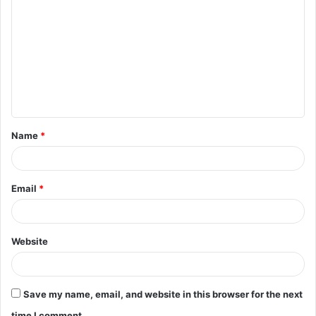
o
m
m
e
n
t
Name
*
*
Email
*
Website
Save my name, email, and website in this browser for the next
time I comment.