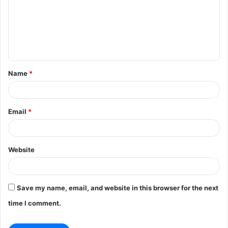
m
e
n
t
Name
*
*
Email
*
Website
Save my name, email, and website in this browser for the next
time I comment.