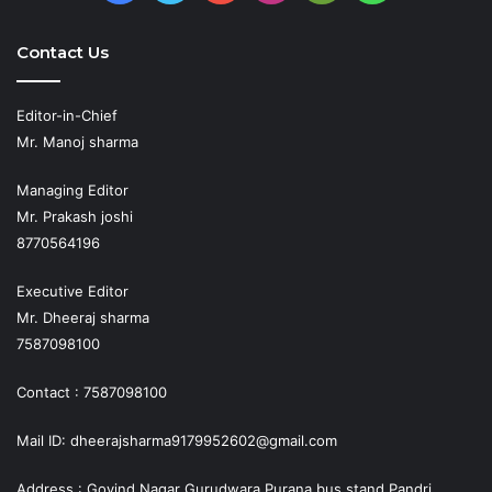
Play
Contact Us
Editor-in-Chief
Mr. Manoj sharma
Managing Editor
Mr. Prakash joshi
8770564196
Executive Editor
Mr. Dheeraj sharma
7587098100
Contact : 7587098100
Mail ID: dheerajsharma9179952602@gmail.com
Address : Govind Nagar Gurudwara Purana bus stand Pandri