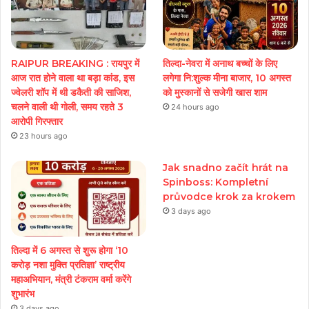
RAIPUR BREAKING : रायपुर में
तिल्दा-नेवरा में अनाथ बच्चों के लिए
आज रात होने वाला था बड़ा कांड, इस
लगेगा नि:शुल्क मीना बाजार, 10 अगस्त
ज्वेलरी शॉप में थी डकैती की साजिश,
को मुस्कानों से सजेगी खास शाम
चलने वाली थी गोली, समय रहते 3
24 hours ago
आरोपी गिरफ्तार
23 hours ago
Jak snadno začít hrát na
Spinboss: Kompletní
průvodce krok za krokem
3 days ago
तिल्दा में 6 अगस्त से शुरू होगा ‘10
करोड़ नशा मुक्ति प्रतिज्ञा’ राष्ट्रीय
महाअभियान, मंत्री टंकराम वर्मा करेंगे
शुभारंभ
3 days ago