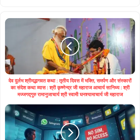
देव दुर्लभ श्रीमद्भागवत कथा : तृतीय दिवस में भक्ति, समर्पण और संस्कारों
का संदेश कथा व्यास : श्री कृष्णेन्द्र जी महाराज आचार्य सानिध्य : श्री
मज्जगद्गुरु रामानुजाचार्य श्री स्वामी घनश्यामाचार्य जी महाराज