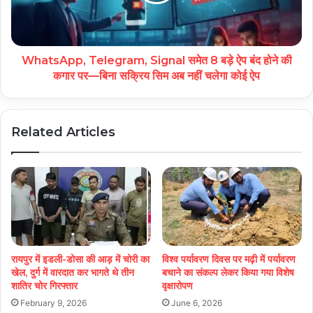
WhatsApp, Telegram, Signal समेत 8 बड़े ऐप बंद होने की
कगार पर—बिना सक्रिय सिम अब नहीं चलेगा कोई ऐप
Related Articles
रायपुर में इडली-डोसा की आड़ में चोरी का
विश्व पर्यावरण दिवस पर मढ़ी में पर्यावरण
खेल, दुर्ग में वारदात कर भागते थे तीन
बचाने का संकल्प लेकर किया गया विशेष
शातिर चोर गिरफ्तार
वृक्षारोपण
February 9, 2026
June 6, 2026