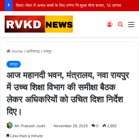
तिल्दा-नेवरा में अनाथ बच्चों के लिए लगेगा नि:शुल्क मीना बाजार, 10 अगस्त को मुस्कानों से सजेगी खास शाम
Log
Searc
M
In
for
Home
/
छत्तीसगढ़
/
रायपुर
रायपुर
आज महानदी भवन, मंत्रालय, नवा रायपुर
में उच्च शिक्षा विभाग की समीक्षा बैठक
लेकर अधिकरियों को उचित दिशा निर्देश
दिए।
Mr. Prakash Joshi
November 29, 2025
0
2,992
Less than a minute