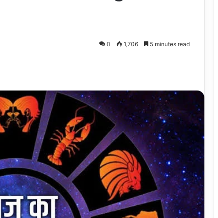
0
1,706
5 minutes read