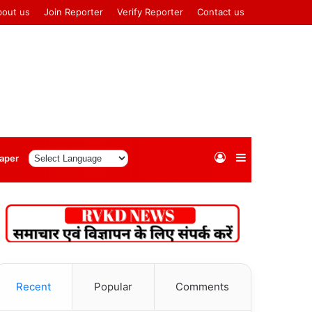
bout us
Join Reporter
Verify Reporter
Contact us
Log
Sidebar
aper
In
Recent
Popular
Comments