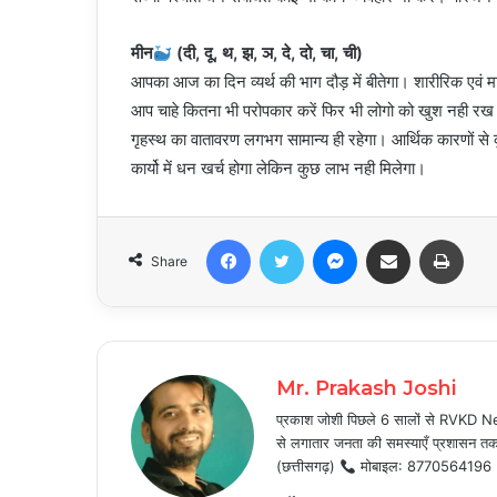
मीन
(दी, दू, थ, झ, ञ, दे, दो, चा, ची)
आपका आज का दिन व्यर्थ की भाग दौड़ में बीतेगा। शारीरिक एवं
आप चाहे कितना भी परोपकार करें फिर भी लोगो को खुश नही रख पाए
गृहस्थ का वातावरण लगभग सामान्य ही रहेगा। आर्थिक कारणों से कुछ 
कार्यो में धन खर्च होगा लेकिन कुछ लाभ नही मिलेगा।
Facebook
Twitter
Messenger
Share via Email
Print
Share
Mr. Prakash Joshi
प्रकाश जोशी पिछले 6 सालों से RVKD News
से लगातार जनता की समस्याएँ प्रशासन तक प
(छत्तीसगढ़)
मोबाइल: 8770564196