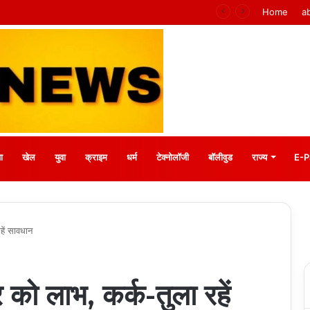
रतिज्ञा’ राष्ट्रीय महाअभियान, मंत्री टंकराम वर्मा करेंगे शुभारंभ
Home
a
ा
खेल
युवा
क्राइम
धर्म
टेक्नोलॉजी
बॉलीवुड
राज्य
E-P
हें सावधान
 को लाभ, कर्क-तुला रहें