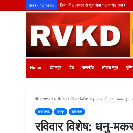
तिल्दा में 6 अगस्त से शुरू होगा ‘10 करोड़ नशा मुक्ति प्
Breaking News
Home
टॉप न्यूज़
देश
राजनीति
लोकल न्यूज़
दुनिय
Home
/
छत्तीसगढ़
/
रविवार विशेष: धनु-मकर को लाभ, कर्क-तुला र
छत्तीसगढ़
रायपुर
राशिफल
रविवार विशेष: धनु-मकर