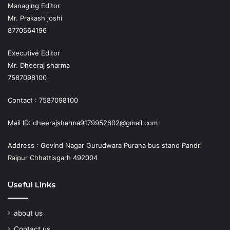
Managing Editor
Mr. Prakash joshi
8770564196
Executive Editor
Mr. Dheeraj sharma
7587098100
Contact : 7587098100
Mail ID: dheerajsharma9179952602@gmail.com
Address : Govind Nagar Gurudwara Purana bus stand Pandri
Raipur Chhattisgarh 492004
Useful Links
about us
Contact us