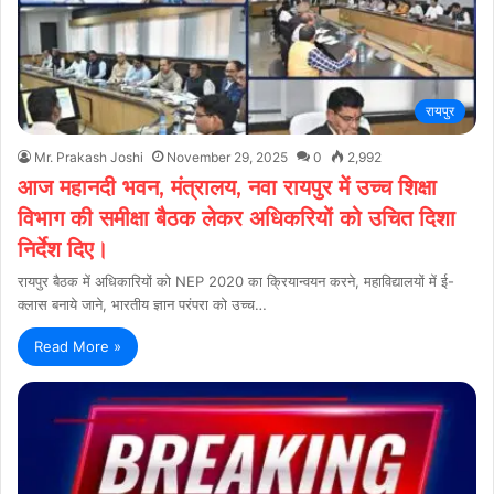
रायपुर
Mr. Prakash Joshi
November 29, 2025
0
2,992
आज महानदी भवन, मंत्रालय, नवा रायपुर में उच्च शिक्षा
विभाग की समीक्षा बैठक लेकर अधिकरियों को उचित दिशा
निर्देश दिए।
रायपुर बैठक में अधिकारियों को NEP 2020 का क्रियान्वयन करने, महाविद्यालयों में ई-
क्लास बनाये जाने, भारतीय ज्ञान परंपरा को उच्च…
Read More »