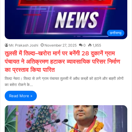
छत्तीसगढ़
Mr. Prakash Joshi
November 27, 2025
0
1,955
तुलसी में तिल्दा–खरोरा मार्ग पर बनेंगी 28 दुकानें ग्राम
पंचायत ने अतिक्रमण हटाकर व्यावसायिक परिसर निर्माण
का प्रस्ताव किया पारित
तिल्दा नेवरा। तिल्दा से लगे ग्राम पंचायत तुलसी में अवैध कब्ज़ों को हटाने और बाहरी लोगों
का बसेरा रोकने के…
Read More »