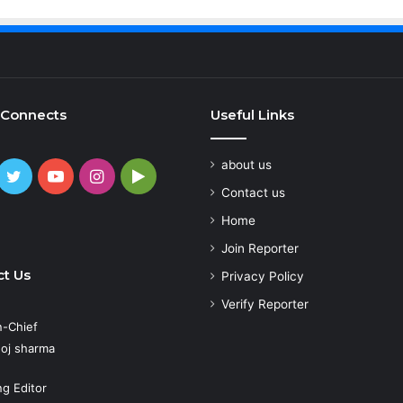
 Connects
Useful Links
about us
cebook
Twitter
YouTube
Instagram
Google
Contact us
Play
atsApp
Home
Join Reporter
t Us
Privacy Policy
Verify Reporter
n-Chief
oj sharma
g Editor