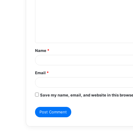
m
m
e
n
t
Name
*
*
Email
*
Save my name, email, and website in this browse