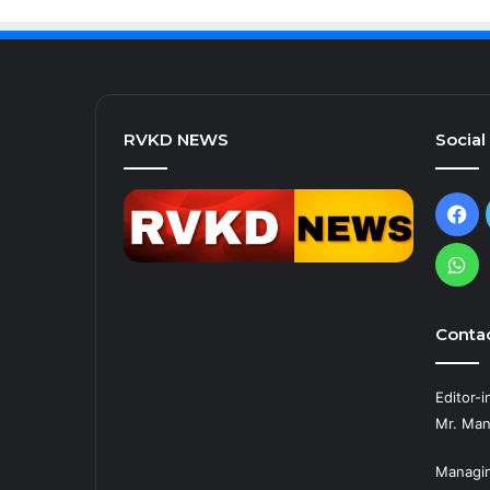
RVKD NEWS
Social
Fa
Wh
Contac
Editor-i
Mr. Man
Managin