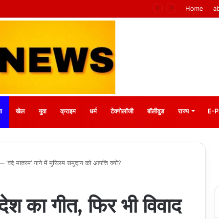
के वरिष्ठ संवाददाता आर.के. राजपूत हुए सम्मानित
Home
a
ा
खेल
युवा
क्राइम
धर्म
टेक्नोलॉजी
बॉलीवुड
राज्य
E-P
 मातरम’ गाने में मुस्लिम समुदाय को आपत्ति क्यों?
का गीत, फिर भी विवाद