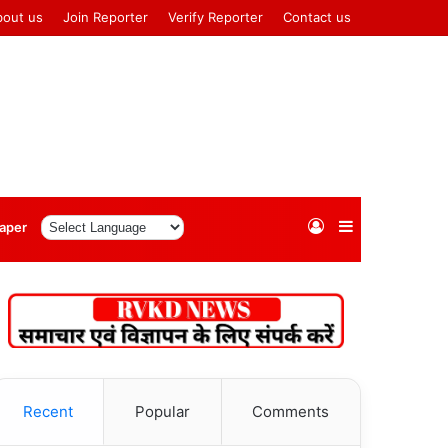
bout us
Join Reporter
Verify Reporter
Contact us
Log
Sidebar
aper
In
Recent
Popular
Comments