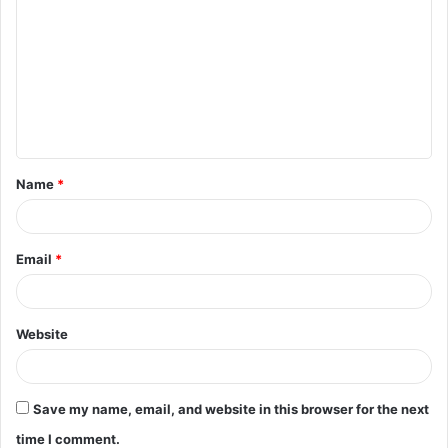
o
m
m
e
n
t
Name
*
*
Email
*
Website
Save my name, email, and website in this browser for the next
time I comment.