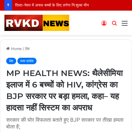
तिल्दा-नेवरा में अनाथ बच्चों के लिए लगेगा नि:शुल्क मीना बाजार, 10 अगस्त को मुस्कानों से सजेगी खास शाम
Log
Searc
M
In
for
Home
/
देश
देश
मध्य प्रदेश
MP HEALTH NEWS: थैलेसीमिया
इलाज में 6 बच्चों को HIV, कांग्रेस का
BJP सरकार पर बड़ा हमला, कहा– यह
हादसा नहीं सिस्टम का अपराध
सरकार की घोर विफलता बताते हुए BJP सरकार पर तीखा हमला
बोला है;