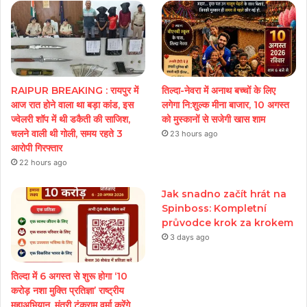
RAIPUR BREAKING : रायपुर में
तिल्दा-नेवरा में अनाथ बच्चों के लिए
आज रात होने वाला था बड़ा कांड, इस
लगेगा नि:शुल्क मीना बाजार, 10 अगस्त
ज्वेलरी शॉप में थी डकैती की साजिश,
को मुस्कानों से सजेगी खास शाम
चलने वाली थी गोली, समय रहते 3
23 hours ago
आरोपी गिरफ्तार
22 hours ago
Jak snadno začít hrát na
Spinboss: Kompletní
průvodce krok za krokem
3 days ago
तिल्दा में 6 अगस्त से शुरू होगा ‘10
करोड़ नशा मुक्ति प्रतिज्ञा’ राष्ट्रीय
महाअभियान, मंत्री टंकराम वर्मा करेंगे