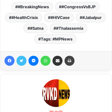
#BreakingNews
#CongressVsBJP
#HealthCrisis
#HIVCase
#Jabalpur
#Satna
#Thalassemia
Tags: #MPNews
Facebook
Twitter
Messenger
WhatsApp
Share via Email
Print