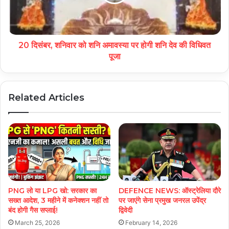
20 दिसंबर, शनिवार को शनि अमावस्या पर होगी शनि देव की विधिवत
पूजा
Related Articles
PNG लो या LPG खो: सरकार का
DEFENCE NEWS: ऑस्ट्रेलिया दौरे
सख्त आदेश, 3 महीने में कनेक्शन नहीं तो
पर जाएंगे सेना प्रमुख जनरल उपेंद्र
बंद होगी गैस सप्लाई!
द्विवेदी
March 25, 2026
February 14, 2026