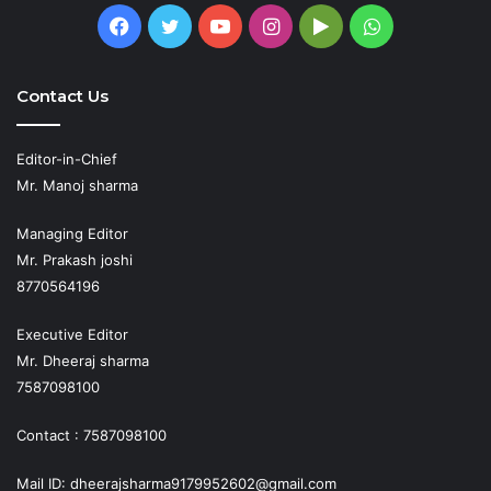
Facebook
Twitter
YouTube
Instagram
Google
WhatsApp
Play
Contact Us
Editor-in-Chief
Mr. Manoj sharma
Managing Editor
Mr. Prakash joshi
8770564196
Executive Editor
Mr. Dheeraj sharma
7587098100
Contact : 7587098100
Mail ID: dheerajsharma9179952602@gmail.com