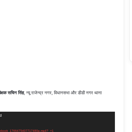
ीक्षक सचिन सिंह
, न्यू राजेन्द्र नगर, विधानसभा और डीडी नगर थाना
nd
2/Facebook_1766475407717480p.mp4?_=1