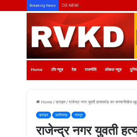
Breaking News
Home
टॉप न्यूज़
देश
राजनीति
लोकल न्यूज़
दुनिय
Home
/
क्राइम
/
राजेन्द्र नगर युवती हत्याकांड का सनसनीखेज ख
क्राइम
छत्तीसगढ़
रायपुर
राजेन्द्र नगर युवती ह