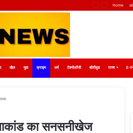
CG NEWS: भगवान शिव पर कथित आपत्तिजनक पोस्ट के बाद अरुण पन्नालाल गिरफ्तार, सोशल मीडिया टिप्पणी पर हुई कार्रवाई
Home
a
ा
खेल
युवा
क्राइम
धर्म
टेक्नोलॉजी
बॉलीवुड
राज्य
E-P
ुलासा
त्याकांड का सनसनीखेज