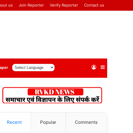
bout us
Join Reporter
Verify Reporter
Contact us
Log
Sidebar
aper
In
Recent
Popular
Comments