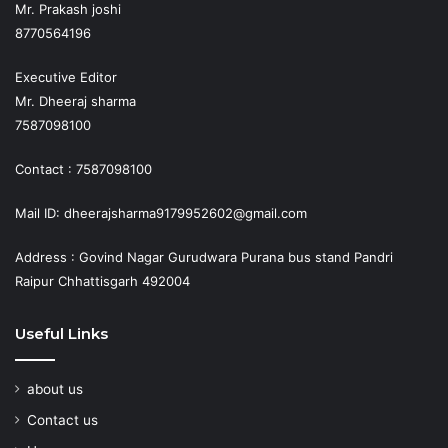
Mr. Prakash joshi
8770564196
Executive Editor
Mr. Dheeraj sharma
7587098100
Contact : 7587098100
Mail ID: dheerajsharma9179952602@gmail.com
Address : Govind Nagar Gurudwara Purana bus stand Pandri
Raipur Chhattisgarh 492004
Useful Links
about us
Contact us