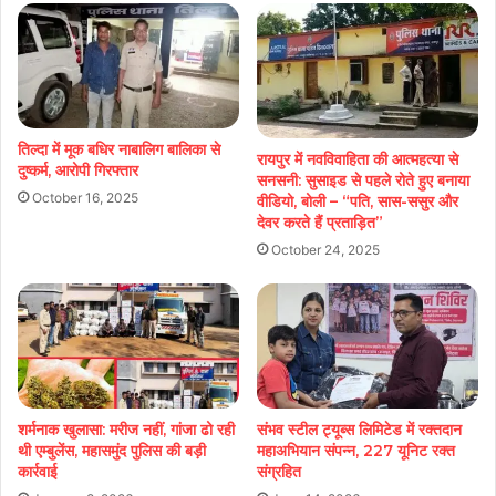
तिल्दा में मूक बधिर नाबालिग बालिका से
रायपुर में नवविवाहिता की आत्महत्या से
दुष्कर्म, आरोपी गिरफ्तार
सनसनी: सुसाइड से पहले रोते हुए बनाया
October 16, 2025
वीडियो, बोली – “पति, सास-ससुर और
देवर करते हैं प्रताड़ित”
October 24, 2025
शर्मनाक खुलासा: मरीज नहीं, गांजा ढो रही
संभव स्टील ट्यूब्स लिमिटेड में रक्तदान
थी एम्बुलेंस, महासमुंद पुलिस की बड़ी
महाअभियान संपन्न, 227 यूनिट रक्त
कार्रवाई
संग्रहित