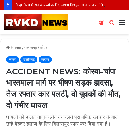
तिल्दा-नेवरा में अनाथ बच्चों के लिए लगेगा नि:शुल्क मीना बाजार, 10 अगस्त को मुस्कानों से सजेगी खास शाम
Log
Searc
M
In
for
Home
/
छत्तीसगढ़
/
कोरबा
कोरबा
छत्तीसगढ़
हादसा
ACCIDENT NEWS: कोरबा-चांपा
भारतमाला मार्ग पर भीषण सड़क हादसा,
तेज रफ्तार कार पलटी, दो युवकों की मौत,
दो गंभीर घायल
घायलों की हालत नाजुक होने के चलते प्राथमिक उपचार के बाद
उन्हें बेहतर इलाज के लिए बिलासपुर रेफर कर दिया गया है।