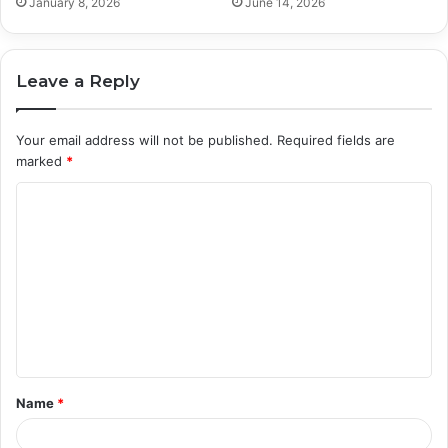
January 8, 2026
June 14, 2026
Leave a Reply
Your email address will not be published.
Required fields are
marked
*
C
o
m
m
e
n
t
Name
*
*