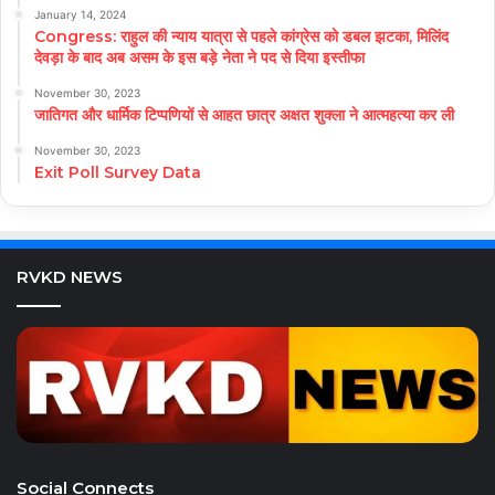
January 14, 2024
Congress: राहुल की न्याय यात्रा से पहले कांग्रेस को डबल झटका, मिलिंद
देवड़ा के बाद अब असम के इस बड़े नेता ने पद से दिया इस्तीफा
November 30, 2023
जातिगत और धार्मिक टिप्पणियों से आहत छात्र अक्षत शुक्ला ने आत्महत्या कर ली
November 30, 2023
Exit Poll Survey Data
RVKD NEWS
Social Connects