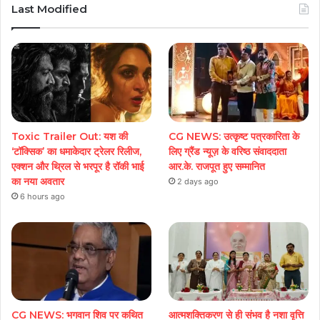
Last Modified
Toxic Trailer Out: यश की
CG NEWS: उत्कृष्ट पत्रकारिता के
‘टॉक्सिक’ का धमाकेदार ट्रेलर रिलीज,
लिए ग्रैंड न्यूज़ के वरिष्ठ संवाददाता
एक्शन और थ्रिल से भरपूर है रॉकी भाई
आर.के. राजपूत हुए सम्मानित
का नया अवतार
2 days ago
6 hours ago
CG NEWS: भगवान शिव पर कथित
आत्मशक्तिकरण से ही संभव है नशा वृत्ति