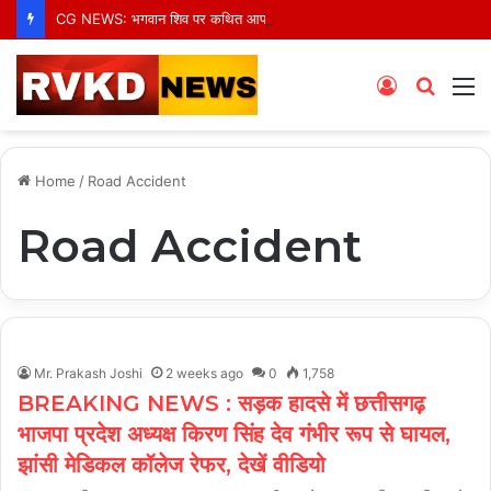
CG NEWS: भगवान शिव पर कथित आपत्तिजनक पोस्ट के बाद अरुण पन्नालाल गिरफ्तार, सोशल मीडिया टिप्पणी पर हुई कार्रवाई
Log
Searc
M
In
for
Home
/
Road Accident
Road Accident
Mr. Prakash Joshi
2 weeks ago
0
1,758
BREAKING NEWS : सड़क हादसे में छत्तीसगढ़
भाजपा प्रदेश अध्यक्ष किरण सिंह देव गंभीर रूप से घायल,
झांसी मेडिकल कॉलेज रेफर, देखें वीडियो