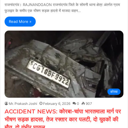
राजनांदगांव। RAJNANDGAON राजनांदगांव जिले के सोमनी थाना क्षेत्र अंतर्गत ग्राम
फुलझर के समीप एक भीषण सड़क हादसे में माजदा वाहन…
Read More »
कोरबा
Mr. Prakash Joshi
February 6, 2026
0
907
ACCIDENT NEWS: कोरबा-चांपा भारतमाला मार्ग पर
भीषण सड़क हादसा, तेज रफ्तार कार पलटी, दो युवकों की
मौत, दो गंभीर घायल