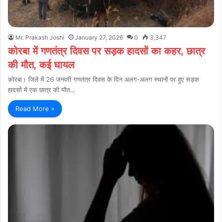
Mr. Prakash Joshi
January 27, 2026
0
3,347
कोरबा में गणतंत्र दिवस पर सड़क हादसों का कहर, छात्र
की मौत, कई घायल
कोरबा। जिले में 26 जनवरी गणतंत्र दिवस के दिन अलग-अलग स्थानों पर हुए सड़क
हादसों में एक छात्र की मौत…
Read More »