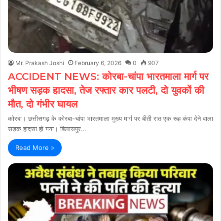
Mr. Prakash Joshi
February 6, 2026
0
907
ACCIDENT NEWS: कोरबा-चांपा भारतमाला मार्ग पर
भीषण सड़क हादसा, तेज रफ्तार कार पलटी, दो युवकों की
मौत, दो गंभीर घायल
कोरबा। छत्तीसगढ़ के कोरबा-चांपा भारतमाला मुख्य मार्ग पर बीती रात एक रूह कंपा देने वाला
सड़क हादसा हो गया। बिलासपुर…
Read More »