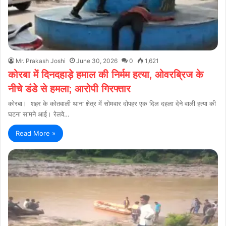
Mr. Prakash Joshi
June 30, 2026
0
1,621
कोरबा में दिनदहाड़े हमाल की निर्मम हत्या, ओवरब्रिज के
नीचे डंडे से हमला; आरोपी गिरफ्तार
कोरबा। शहर के कोतवाली थाना क्षेत्र में सोमवार दोपहर एक दिल दहला देने वाली हत्या की
घटना सामने आई। रेलवे…
Read More »