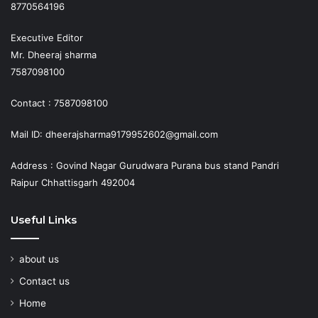
8770564196
Executive Editor
Mr. Dheeraj sharma
7587098100
Contact : 7587098100
Mail ID: dheerajsharma9179952602@gmail.com
Address : Govind Nagar Gurudwara Purana bus stand Pandri
Raipur Chhattisgarh 492004
Useful Links
about us
Contact us
Home