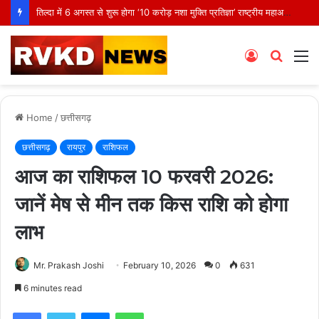
तिल्दा में 6 अगस्त से शुरू होगा ‘10 करोड़ नशा मुक्ति प्रतिज्ञा’ राष्ट्रीय महाअभियान, मंत्री टंकराम वर्मा करेंगे शुभारंभ
Log
Searc
M
In
for
Home
/
छत्तीसगढ़
छत्तीसगढ़
रायपुर
राशिफल
आज का राशिफल 10 फरवरी 2026:
जानें मेष से मीन तक किस राशि को होगा
लाभ
Mr. Prakash Joshi
February 10, 2026
0
631
6 minutes read
Facebook
Twitter
Messenger
WhatsApp