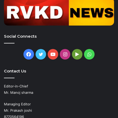
Social Connects
Facebook
Twitter
YouTube
Instagram
Google
WhatsApp
Play
Contact Us
Editor-in-Chief
Mr. Manoj sharma
Managing Editor
Mr. Prakash joshi
8770564196