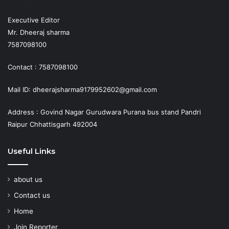
Executive Editor
Mr. Dheeraj sharma
7587098100
Contact : 7587098100
Mail ID: dheerajsharma9179952602@gmail.com
Address : Govind Nagar Gurudwara Purana bus stand Pandri
Raipur Chhattisgarh 492004
Useful Links
about us
Contact us
Home
Join Reporter