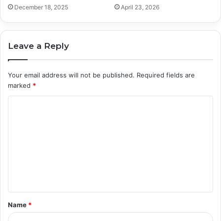
December 18, 2025
April 23, 2026
Leave a Reply
Your email address will not be published.
Required fields are
marked
*
C
o
m
m
e
n
t
Name
*
*