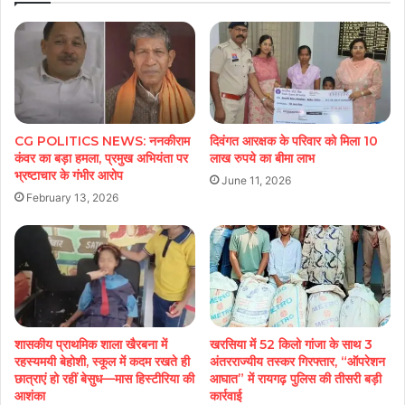
CG POLITICS NEWS: ननकीराम
दिवंगत आरक्षक के परिवार को मिला 10
कंवर का बड़ा हमला, प्रमुख अभियंता पर
लाख रुपये का बीमा लाभ
भ्रष्टाचार के गंभीर आरोप
June 11, 2026
February 13, 2026
शासकीय प्राथमिक शाला खैरबना में
खरसिया में 52 किलो गांजा के साथ 3
रहस्यमयी बेहोशी, स्कूल में कदम रखते ही
अंतरराज्यीय तस्कर गिरफ्तार, “ऑपरेशन
छात्राएं हो रहीं बेसुध—मास हिस्टीरिया की
आघात” में रायगढ़ पुलिस की तीसरी बड़ी
आशंका
कार्रवाई