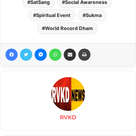
SatSang
Social Awareness
Spiritual Event
Sukma
World Record Dham
Facebook
Twitter
Messenger
WhatsApp
Share via Email
Print
RVKD