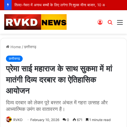
तिल्दा-नेवरा में अनाथ बच्चों के लिए लगेगा नि:शुल्क मीना बाजार, 10 अगस्त को मुस्कानों से सजेगी खास शाम
Log
Searc
M
In
for
Home
/
छत्तीसगढ़
छत्तीसगढ़
प्रेमा साई महाराज के साथ सुकमा में मां
मातंगी दिव्य दरबार का ऐतिहासिक
आयोजन
दिव्य दरबार को लेकर पूरे बस्तर अंचल में गहरा उत्साह और
आध्यात्मिक उमंग का वातावरण है।
RVKD
February 10, 2026
0
671
1 minute read