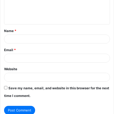
m
e
n
t
Name
*
*
Email
*
Website
Save my name, email, and website in this browser for the next
time I comment.