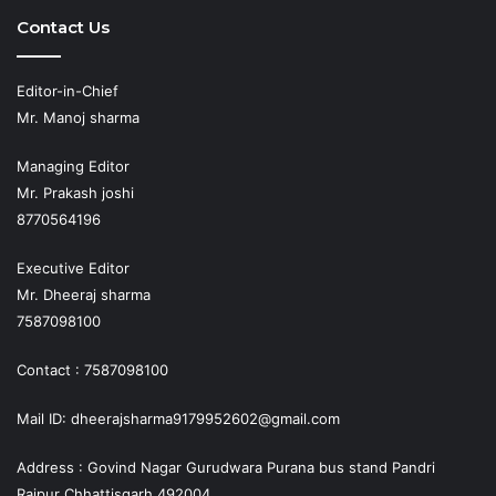
Contact Us
Editor-in-Chief
Mr. Manoj sharma
Managing Editor
Mr. Prakash joshi
8770564196
Executive Editor
Mr. Dheeraj sharma
7587098100
Contact : 7587098100
Mail ID: dheerajsharma9179952602@gmail.com
Address : Govind Nagar Gurudwara Purana bus stand Pandri
Raipur Chhattisgarh 492004