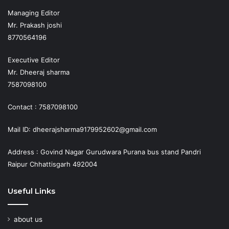
Managing Editor
Mr. Prakash joshi
8770564196
Executive Editor
Mr. Dheeraj sharma
7587098100
Contact : 7587098100
Mail ID: dheerajsharma9179952602@gmail.com
Address : Govind Nagar Gurudwara Purana bus stand Pandri
Raipur Chhattisgarh 492004
Useful Links
about us