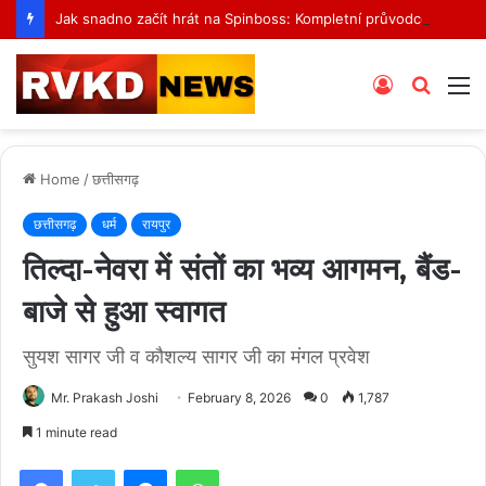
Jak snadno začít hrát na Spinboss: Kompletní průvodce krok za krokem
Log
Searc
M
In
for
Home
/
छत्तीसगढ़
छत्तीसगढ़
धर्म
रायपुर
तिल्दा-नेवरा में संतों का भव्य आगमन, बैंड-
बाजे से हुआ स्वागत
सुयश सागर जी व कौशल्य सागर जी का मंगल प्रवेश
Mr. Prakash Joshi
February 8, 2026
0
1,787
1 minute read
Facebook
Twitter
Messenger
WhatsApp