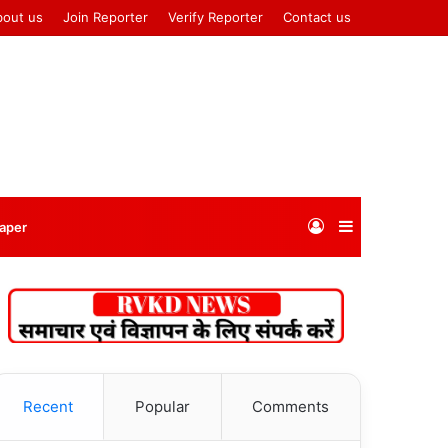
bout us
Join Reporter
Verify Reporter
Contact us
Log
Sidebar
aper
In
Recent
Popular
Comments