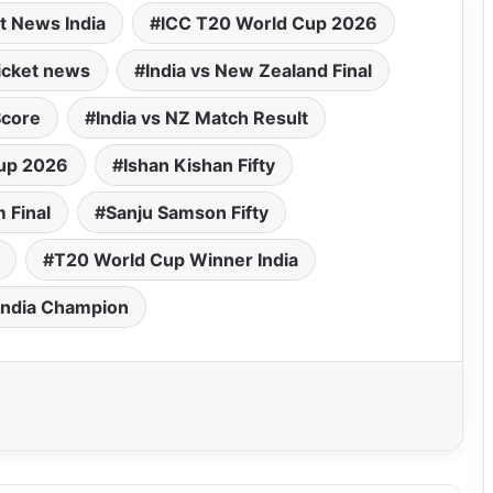
t News India
ICC T20 World Cup 2026
ricket news
India vs New Zealand Final
Score
India vs NZ Match Result
up 2026
Ishan Kishan Fifty
 Final
Sanju Samson Fifty
T20 World Cup Winner India
India Champion