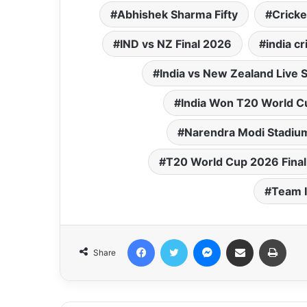
Abhishek Sharma Fifty
Cricke
IND vs NZ Final 2026
india c
India vs New Zealand Live 
India Won T20 World C
Narendra Modi Stadium
T20 World Cup 2026 Final
Team 
Facebook
Twitter
Messenger
Share via Email
Print
Share