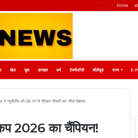
ाधान : बीके प्रियंका
Home
a
ा
खेल
युवा
क्राइम
धर्म
टेक्नोलॉजी
बॉलीवुड
राज्य
E-P
 में न्यूजीलैंड को 96 रन से रौंदकर तीसरी बार जीता खिताब
 कप 2026 का चैंपियन!