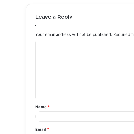
Leave a Reply
Your email address will not be published.
Required f
C
o
m
m
e
n
t
Name
*
*
Email
*