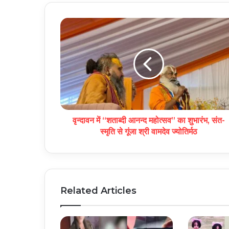
वृन्दावन में “शताब्दी आनन्द महोत्सव” का शुभारंभ, संत-
स्मृति से गूंजा श्री वामदेव ज्योतिर्मठ
Related Articles