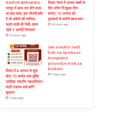
RAIPUR BREAKING :
तिल्दा-नेवरा में अनाथ बच्चों के
रायपुर में आज रात होने वाला
लिए लगेगा नि:शुल्क मीना
था बड़ा कांड, इस ज्वेलरी शॉप
बाजार, 10 अगस्त को
में थी डकैती की साजिश,
मुस्कानों से सजेगी खास शाम
चलने वाली थी गोली, समय
14 hours ago
रहते 3 आरोपी गिरफ्तार
13 hours ago
Jak snadno začít
hrát na Spinboss:
Kompletní
průvodce krok za
krokem
तिल्दा में 6 अगस्त से शुरू
3 days ago
होगा ‘10 करोड़ नशा मुक्ति
प्रतिज्ञा’ राष्ट्रीय महाअभियान,
मंत्री टंकराम वर्मा करेंगे
शुभारंभ
2 days ago