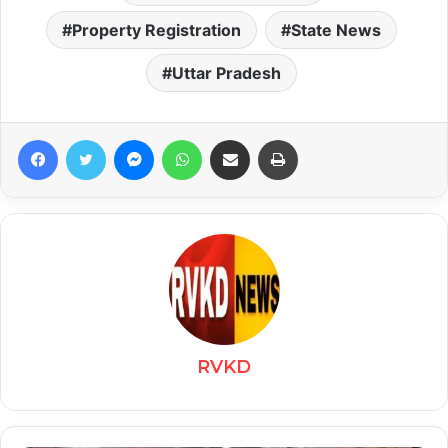
Property Registration
State News
Uttar Pradesh
Facebook
Twitter
Messenger
WhatsApp
Share via Email
Print
RVKD