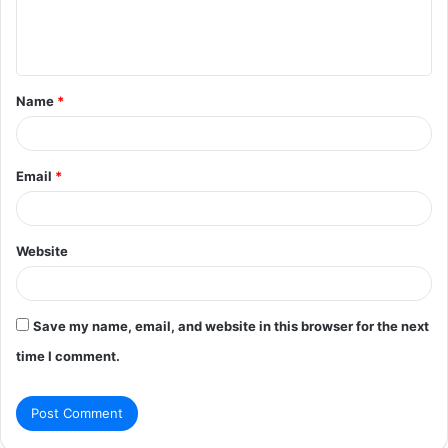
e
n
t
Name
*
*
Email
*
Website
Save my name, email, and website in this browser for the next
time I comment.