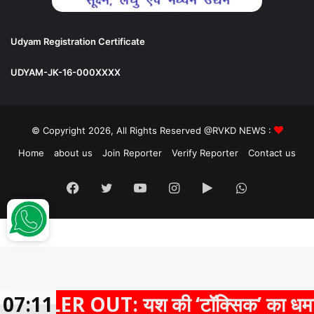
Udyam Registration Certificate
UDYAM-JK-16-000XXXX
© Copyright 2026, All Rights Reserved @RVKD NEWS :
Home
about us
Join Reporter
Verify Reporter
Contact us
Facebook
Twitter
YouTube
Instagram
Google
WhatsApp
Play
OUT: यश की ‘टॉक्सिक’ का धमाकेदार ट्रेलर
07:11