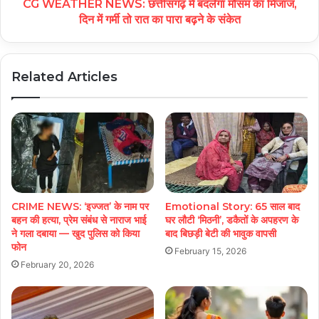
CG WEATHER NEWS: छत्तीसगढ़ में बदलेगा मौसम का मिजाज,
दिन में गर्मी तो रात का पारा बढ़ने के संकेत
Related Articles
CRIME NEWS: ‘इज्जत’ के नाम पर
Emotional Story: 65 साल बाद
बहन की हत्या, प्रेम संबंध से नाराज भाई
घर लौटी ‘मिठनी’, डकैतों के अपहरण के
ने गला दबाया — खुद पुलिस को किया
बाद बिछड़ी बेटी की भावुक वापसी
फोन
February 15, 2026
February 20, 2026