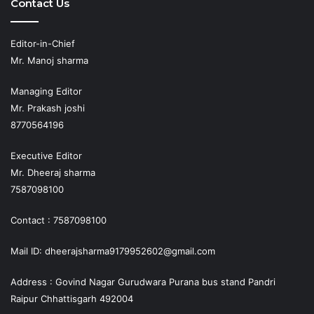
Contact Us
Editor-in-Chief
Mr. Manoj sharma
Managing Editor
Mr. Prakash joshi
8770564196
Executive Editor
Mr. Dheeraj sharma
7587098100
Contact : 7587098100
Mail ID: dheerajsharma9179952602@gmail.com
Address : Govind Nagar Gurudwara Purana bus stand Pandri
Raipur Chhattisgarh 492004