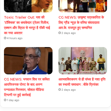
Toxic Trailer Out: यश की
CG NEWS: उत्कृष्ट पत्रकारिता के
‘टॉक्सिक’ का धमाकेदार ट्रेलर रिलीज,
लिए ग्रैंड न्यूज़ के वरिष्ठ संवाददाता
एक्शन और थ्रिल से भरपूर है रॉकी भाई
आर.के. राजपूत हुए सम्मानित
का नया अवतार
2 days ago
4 hours ago
CG NEWS: भगवान शिव पर कथित
आत्मशक्तिकरण से ही संभव है नशा वृत्ति
आपत्तिजनक पोस्ट के बाद अरुण
का स्थायी समाधान : बीके प्रियंका
पन्नालाल गिरफ्तार, सोशल मीडिया
2 days ago
टिप्पणी पर हुई कार्रवाई
1 day ago