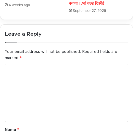
बनाया 17वां वर्ल्ड रिकॉर्ड
4 weeks ago
September 27, 2025
Leave a Reply
Your email address will not be published.
Required fields are
marked
*
C
o
m
m
e
n
t
Name
*
*