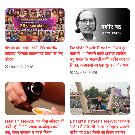
देश का मान बढ़ाने वाली 20 भारतीय
Bashir Badr Death: “लोग टूट
महिलाएं, जिनकी कहानी हर किसी के लिए
जाते हैं…” लिखने वाली आवाज खामोश:
प्रेरणा
उर्दू गजल के ‘मखमली बागी’ बशीर बद्र का
निधन, अल्फाजों का एक सुनहरा दौर खत्म
March 8, 2026
May 28, 2026
Health News: अब बिना डॉक्टर की
Entertainment News: भारत के
पर्ची नहीं मिलेगी ज्यादा अल्कोहल वाली
‘स्टील मैन’ विस्पी ने रचा इतिहास, अटारी
दवा, केंद्र सरकार ने बदले नियम
बॉर्डर पर 261 किलो का पिलर उठाकर