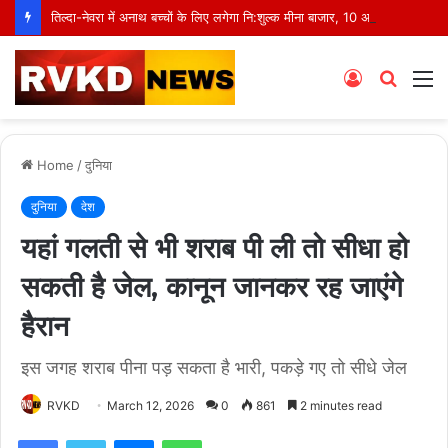
तिल्दा-नेवरा में अनाथ बच्चों के लिए लगेगा नि:शुल्क मीना बाजार, 10 अगस्त को मुस्कानों से सजेगी खास शाम
Log
Searc
M
In
for
Home
/
दुनिया
दुनिया
देश
यहां गलती से भी शराब पी ली तो सीधा हो
सकती है जेल, कानून जानकर रह जाएंगे
हैरान
इस जगह शराब पीना पड़ सकता है भारी, पकड़े गए तो सीधे जेल
RVKD
March 12, 2026
0
861
2 minutes read
Facebook
Twitter
Messenger
WhatsApp