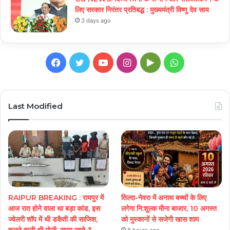
लिए सरकार निरंतर प्रतिबद्ध : मुख्यमंत्री विष्णु देव साय
3 days ago
Facebook
Twitter
YouTube
Instagram
Google
WhatsApp
Play
Last Modified
RAIPUR BREAKING : रायपुर में
तिल्दा-नेवरा में अनाथ बच्चों के लिए
आज रात होने वाला था बड़ा कांड, इस
लगेगा नि:शुल्क मीना बाजार, 10 अगस्त
ज्वेलरी शॉप में थी डकैती की साजिश,
को मुस्कानों से सजेगी खास शाम
चलने वाली थी गोली, समय रहते 3
8 hours ago