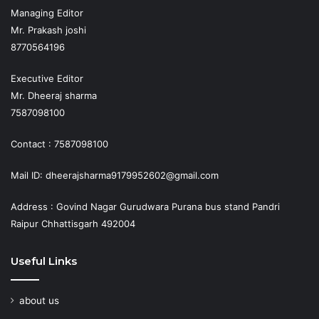
Managing Editor
Mr. Prakash joshi
8770564196
Executive Editor
Mr. Dheeraj sharma
7587098100
Contact : 7587098100
Mail ID: dheerajsharma9179952602@gmail.com
Address : Govind Nagar Gurudwara Purana bus stand Pandri
Raipur Chhattisgarh 492004
Useful Links
about us