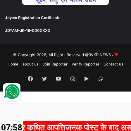
Udyam Registration Certificate
UDYAM-JK-16-000XXXX
© Copyright 2026, All Rights Reserved @RVKD NEWS :
Home
about us
Join Reporter
Verify Reporter
Contact us
Facebook
Twitter
YouTube
Instagram
Google
WhatsApp
Play
 आपत्तिजनक पोस्ट के बाद अरुण पन्नालाल गि
07:58