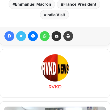
Emmanuel Macron
France President
India Visit
Facebook
Twitter
Messenger
WhatsApp
Share via Email
Print
RVKD