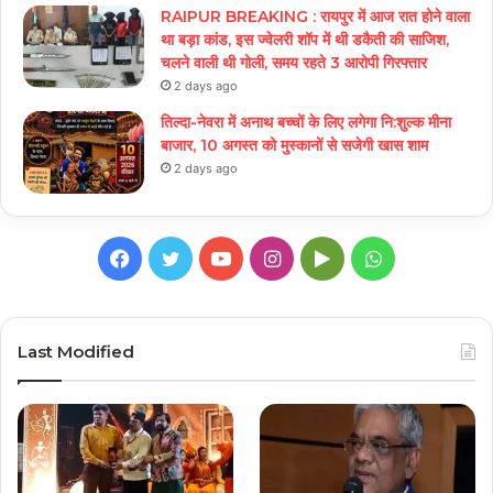
RAIPUR BREAKING : रायपुर में आज रात होने वाला
था बड़ा कांड, इस ज्वेलरी शॉप में थी डकैती की साजिश,
चलने वाली थी गोली, समय रहते 3 आरोपी गिरफ्तार
2 days ago
तिल्दा-नेवरा में अनाथ बच्चों के लिए लगेगा नि:शुल्क मीना
बाजार, 10 अगस्त को मुस्कानों से सजेगी खास शाम
2 days ago
Facebook
Twitter
YouTube
Instagram
Google
WhatsApp
Play
Last Modified