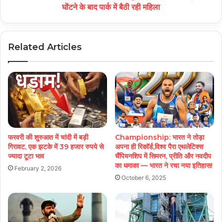
घोंटने के बाद पार्क में बैठी रही महिला
Related Articles
फरवरी की शुरुआत में चांदी में बड़ी
Championship: भारत ने तोड़ा
गिरावट, एक झटके में 39 हजार रुपये से
अपना ही रिकॉर्ड,विश्व पैरा एथलेटिक्स
ज्यादा टूटा भाव
चैंपियनशिप में सिमरन, प्रीति और नवदीप
का धमाका — भारत ने रचा नया इतिहास!
February 2, 2026
October 6, 2025