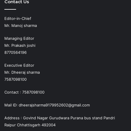
Contact Us
Editor-in-Chief
Mr. Manoj sharma
Managing Editor
Mr. Prakash joshi
8770564196
Executive Editor
Mr. Dheeraj sharma
7587098100
Contact : 7587098100
Mail ID: dheerajsharma9179952602@gmail.com
Address : Govind Nagar Gurudwara Purana bus stand Pandri
Raipur Chhattisgarh 492004