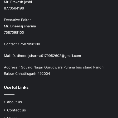
Mr. Prakash joshi
8770564196
Executive Editor
Mr. Dheeraj sharma
7587098100
Contact : 7587098100
Mail ID: dheerajsharma9179952602@gmail.com
Address : Govind Nagar Gurudwara Purana bus stand Pandri
Raipur Chhattisgarh 492004
Useful Links
about us
Contact us