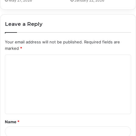
May 27, 2026
January 22, 2026
Leave a Reply
Your email address will not be published.
Required fields are
marked
*
C
o
m
m
e
n
t
Name
*
*