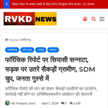
तिल्दा-नेवरा में अनाथ बच्चों के लिए लगेगा नि:शुल्क मीना बाजार, 10 अगस्त को मुस्कानों से सजेगी खास शाम
Log
Searc
M
In
for
Home
/
छत्तीसगढ़
छत्तीसगढ़
टॉप न्यूज़
रायपुर
वायरल
फॉरेंसिक रिपोर्ट पर सियासी सन्नाटा,
सड़क पर उतरे सैकड़ों ग्रामीण, SDM
चुप, जनता गुस्से में
फॉरेंसिक रिपोर्ट की मांग को लेकर सैकड़ों ग्रामीणों का प्रदर्शन,
कार्रवाई नहीं होने पर अनिश्चितकालीन आंदोलन की चेतावनी
Mr. Prakash Joshi
April 7, 2026
0
3,160