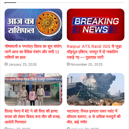
भीष्माष्टमी व गणतंत्र दिवस का शुभ संयोग,
Raipur ATS Raid: ISIS से जुड़ा
जानें आज का वैदिक पंचांग और सभी 12
मॉड्यूल एक्टिव, रायपुर में दो नाबालिग
राशियों का हाल
पकड़े गए — पूछताछ जारी
January 25, 2026
November 20, 2025
तिल्दा नेवरा में बेटे ने की पिता की हत्या:
भाटापारा: रियल इस्पात पावर प्लांट में
शराब को लेकर विवाद बना मौत की वजह,
बॉयलर ब्लास्ट, 6 से अधिक मजदूरों की
आरोपी गिरफ्तार
मौत, कई गंभीर