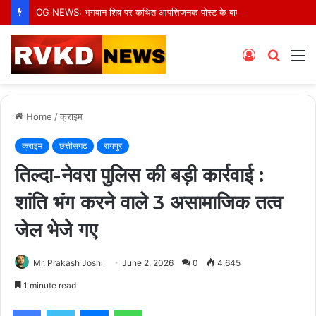
CG NEWS: भगवान शिव पर कथित आपत्तिजनक पोस्ट के बाद अरुण पन्नालाल गिरफ्तार, सोशल मीडिया टिप्पणी पर हुई कार्रवाई
Log
Searc
M
In
for
Home
/
क्राइम
क्राइम
छत्तीसगढ़
रायपुर
तिल्दा-नेवरा पुलिस की बड़ी कार्रवाई :
शांति भंग करने वाले 3 असामाजिक तत्व
जेल भेजे गए
Mr. Prakash Joshi
June 2, 2026
0
4,645
1 minute read
Facebook
Twitter
Messenger
WhatsApp