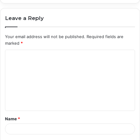
Leave a Reply
Your email address will not be published.
Required fields are
marked
*
C
o
m
m
e
n
t
Name
*
*