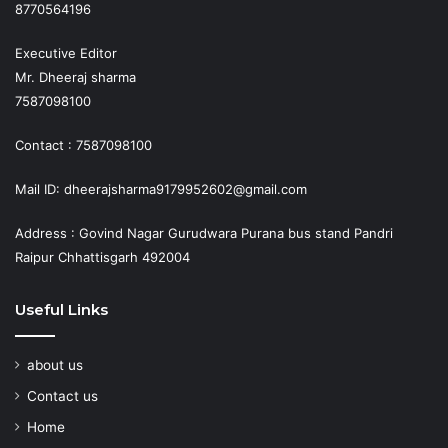
8770564196
Executive Editor
Mr. Dheeraj sharma
7587098100
Contact : 7587098100
Mail ID: dheerajsharma9179952602@gmail.com
Address : Govind Nagar Gurudwara Purana bus stand Pandri
Raipur Chhattisgarh 492004
Useful Links
about us
Contact us
Home