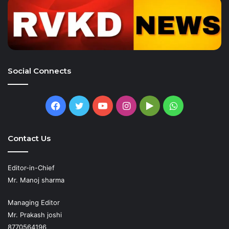
Social Connects
Facebook
Twitter
YouTube
Instagram
Google
WhatsApp
Play
Contact Us
Editor-in-Chief
Mr. Manoj sharma
Managing Editor
Mr. Prakash joshi
8770564196