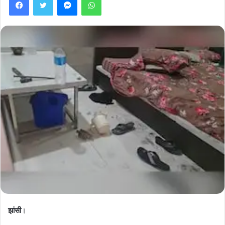
झांसी
।