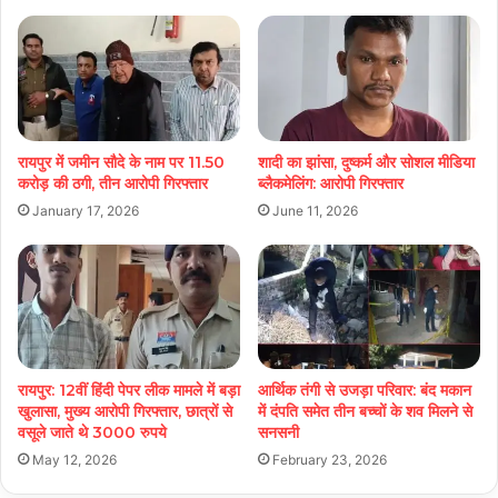
रायपुर में जमीन सौदे के नाम पर 11.50
शादी का झांसा, दुष्कर्म और सोशल मीडिया
करोड़ की ठगी, तीन आरोपी गिरफ्तार
ब्लैकमेलिंग: आरोपी गिरफ्तार
January 17, 2026
June 11, 2026
रायपुर: 12वीं हिंदी पेपर लीक मामले में बड़ा
आर्थिक तंगी से उजड़ा परिवार: बंद मकान
खुलासा, मुख्य आरोपी गिरफ्तार, छात्रों से
में दंपति समेत तीन बच्चों के शव मिलने से
वसूले जाते थे 3000 रुपये
सनसनी
May 12, 2026
February 23, 2026