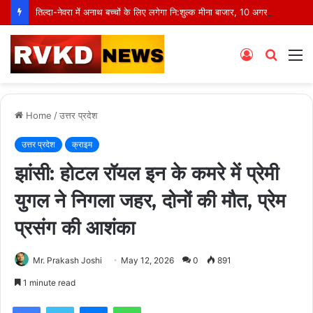
तिल्दा-नेवरा में अनाथ बच्चों के लिए लगेगा नि:शुल्क मीना बाजार, 10 अगस्त को मुस्कानों से सजेगी खास शाम
Log
Searc
M
In
for
Home
/
उत्तर प्रदेश
उत्तर प्रदेश
क्राइम
झांसी: होटल रॉयल इन के कमरे में प्रेमी
युगल ने निगला जहर, दोनों की मौत, प्रेम
प्रसंग की आशंका
Mr. Prakash Joshi
May 12, 2026
0
891
1 minute read
Facebook
Twitter
Messenger
WhatsApp