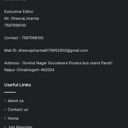
Executive Editor
Mr. Dheeraj sharma
7587098100
Contact : 7587098100
Mail ID: dheerajsharma9179952602@gmail.com
Address : Govind Nagar Gurudwara Purana bus stand Pandri
Raipur Chhattisgarh 492004
Useful Links
about us
Contact us
Home
Join Reporter