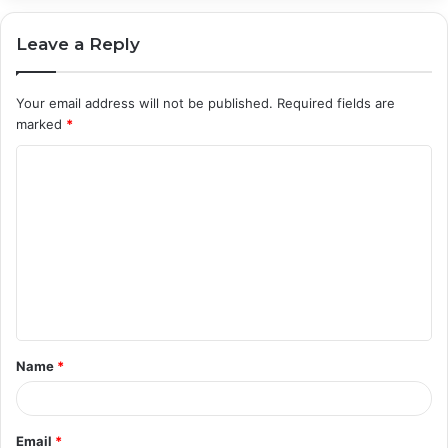
Leave a Reply
Your email address will not be published.
Required fields are
marked
*
C
o
m
m
e
n
t
Name
*
*
Email
*