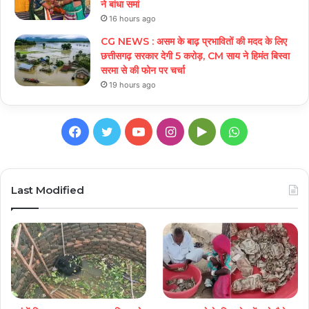
ने बांधा समां
16 hours ago
CG NEWS : असम के बाढ़ प्रभावितों की मदद के लिए
छत्तीसगढ़ सरकार देगी 5 करोड़, CM साय ने हिमंत बिस्वा
सरमा से की फोन पर चर्चा
19 hours ago
Facebook
Twitter
YouTube
Instagram
Google
WhatsApp
Play
Last Modified