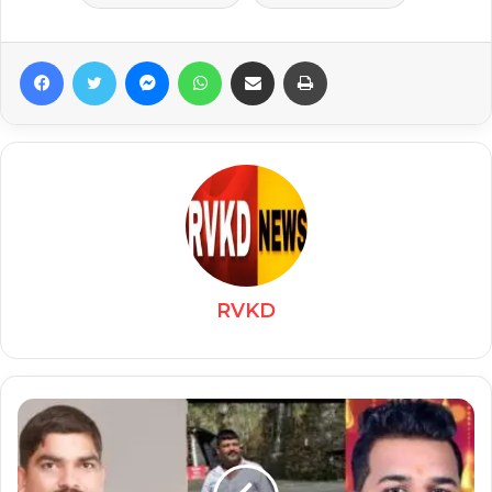
Facebook
Twitter
Messenger
WhatsApp
Share via Email
Print
RVKD