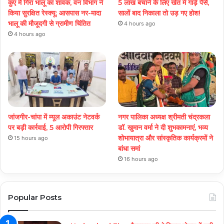
कुएं में गिरा भालू का शावक, वन विभाग ने
5 लाख बचाने के लिए खेत में गाड़े पैसे,
किया सुरक्षित रेस्क्यू; आसपास नर-मादा
सालों बाद निकाला तो उड़ गए होश!
भालू की मौजूदगी से ग्रामीण चिंतित
4 hours ago
4 hours ago
जांजगीर-चांपा में म्यूल अकाउंट नेटवर्क
नगर पालिका अध्यक्ष श्रीमती चंद्रकला
पर बड़ी कार्रवाई, 5 आरोपी गिरफ्तार
डॉ. खुमान वर्मा ने दी शुभकामनाएं, भव्य
शोभायात्रा और सांस्कृतिक कार्यक्रमों ने
15 hours ago
बांधा समां
16 hours ago
Popular Posts