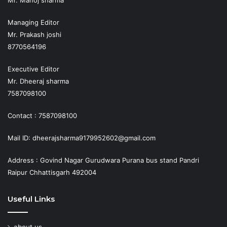
Mr. Manoj sharma
Managing Editor
Mr. Prakash joshi
8770564196
Executive Editor
Mr. Dheeraj sharma
7587098100
Contact : 7587098100
Mail ID: dheerajsharma9179952602@gmail.com
Address : Govind Nagar Gurudwara Purana bus stand Pandri
Raipur Chhattisgarh 492004
Useful Links