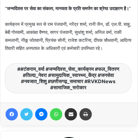
“
जन्मदिवस पर सेवा का संकल्प, मानवता के प्रति समर्पण का श्रेष्ठ उदाहरण है।
”
कार्यक्रम में प्रमुख रूप से राम पंजवानी, नरेंद्र शर्मा, रानी जैन, डॉ. एल.पी. साहू,
बेबी गोस्वामी, आकांक्षा वैष्णव, सागर पंजवानी, सुधांशु शर्मा, अनिल वर्मा, राकी
कमलानी, नीकू जोतवानी, प्रियंक सोनी, राजेश कटरिया, दीपक चौथवानी, आदित्य
तिवारी सहित अस्पताल के अधिकारी एवं कर्मचारी उपस्थित रहे।
#टंकराम_वर्मा #जन्मदिवस_सेवा_कार्यक्रम #फल_वितरण
#तिल्दा_नेवरा #सामुदायिक_स्वास्थ्य_केंद्र #जनसेवा
#नवजात_शिशु #छत्तीसगढ़_समाचार #RVKDNews
#सामाजिक_सरोकार
Facebook
Twitter
Messenger
WhatsApp
Share via Email
Print