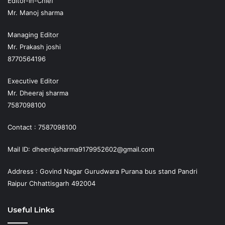
Editor-in-Chief
Mr. Manoj sharma
Managing Editor
Mr. Prakash joshi
8770564196
Executive Editor
Mr. Dheeraj sharma
7587098100
Contact : 7587098100
Mail ID: dheerajsharma9179952602@gmail.com
Address : Govind Nagar Gurudwara Purana bus stand Pandri
Raipur Chhattisgarh 492004
Useful Links