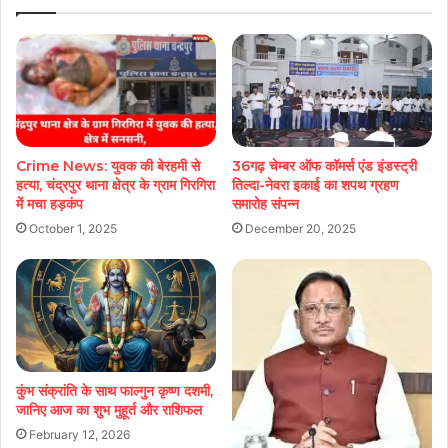
Crime News: युवक की बेरहमी से
36गढ़ चेम्बर ऑफ कॉमर्स एंड इंडस्ट्री
हत्या, चंद्रपुर थाना क्षेत्र के ग्राम गिरगिरा
तिल्दा-नेवरा इकाई का शपथ ग्रहण
में मचा हड़कंप
समारोह संपन्न
October 1, 2025
December 20, 2025
कुंभ संक्रांति के साथ फाल्गुन कृष्ण दशमी,
जानिए आज का शुभ मुहूर्त और राशिफल
February 12, 2026