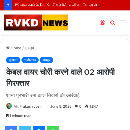
₹5 लाख बचाने के लिए खेत में गाड़े पैसे, सालों बाद निकाला तो उड़ गए होश!
Log
Searc
M
In
for
Home
/
क्राइम
क्राइम
छत्तीसगढ़
रायपुर
केबल वायर चोरी करने वाले 02 आरोपी
गिरफ्तार
थाना प्रभारी रमा कांत तिवारी की कार्रवाई
Mr. Prakash Joshi
June 9, 2026
0
1,847
1 minute read
Facebook
Twitter
Messenger
WhatsApp