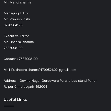
Mr. Manoj sharma
Managing Editor
Mr. Prakash joshi
8770564196
Executive Editor
Mr. Dheeraj sharma
7587098100
Contact : 7587098100
Mail ID: dheerajsharma9179952602@gmail.com
Address : Govind Nagar Gurudwara Purana bus stand Pandri
Raipur Chhattisgarh 492004
Useful Links