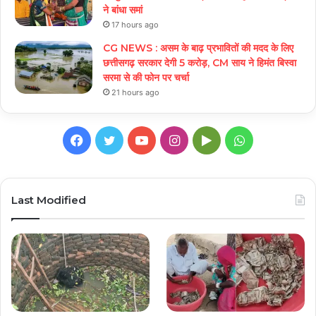
ने बांधा समां
17 hours ago
CG NEWS : असम के बाढ़ प्रभावितों की मदद के लिए
छत्तीसगढ़ सरकार देगी 5 करोड़, CM साय ने हिमंत बिस्वा
सरमा से की फोन पर चर्चा
21 hours ago
Facebook
Twitter
YouTube
Instagram
Google
WhatsApp
Play
Last Modified