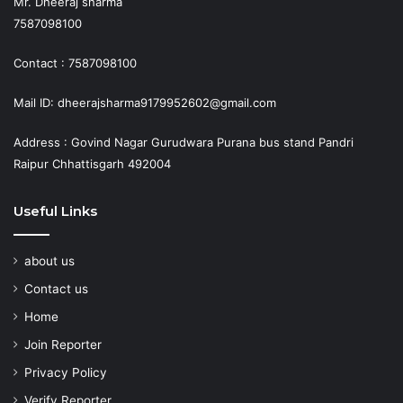
Mr. Dheeraj sharma
7587098100
Contact : 7587098100
Mail ID: dheerajsharma9179952602@gmail.com
Address : Govind Nagar Gurudwara Purana bus stand Pandri
Raipur Chhattisgarh 492004
Useful Links
about us
Contact us
Home
Join Reporter
Privacy Policy
Verify Reporter