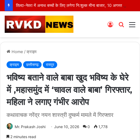
तिल्दा-नेवरा में अनाथ बच्चों के लिए लगेगा नि:शुल्क मीना बाजार, 10 अगस्त को मुस्कानों से सजेगी खास शाम
Log
Searc
M
In
for
Home
/
क्राइम
क्राइम
छत्तीसगढ़
रायपुर
भविष्य बताने वाले बाबा खुद भविष्य के घेरे
में ,महासमुंद में ‘चावल वाले बाबा’ गिरफ्तार,
महिला ने लगाए गंभीर आरोप
कथावाचक नरेंद्र नयन शास्त्री दुष्कर्म मामले में गिरफ्तार
Mr. Prakash Joshi
June 10, 2026
0
1,778
2 minutes read