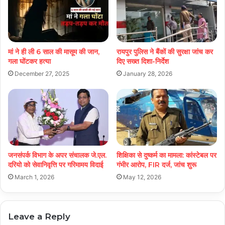
मां ने ही ली 6 साल की मासूम की जान,
रायपुर पुलिस ने बैंकों की सुरक्षा जांच कर
गला घोंटकर हत्या
दिए सख्त दिशा-निर्देश
December 27, 2025
January 28, 2026
जनसंपर्क विभाग के अपर संचालक जे.एल.
शिक्षिका से दुष्कर्म का मामला: कांस्टेबल पर
दरियो को सेवानिवृत्ति पर गरिमामय विदाई
गंभीर आरोप, FIR दर्ज, जांच शुरू
March 1, 2026
May 12, 2026
Leave a Reply