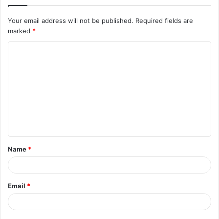
Your email address will not be published.
Required fields are
marked
*
C
o
m
m
e
n
t
Name
*
*
Email
*