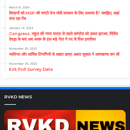
March 8, 2024
किसानों को MSP की गारंटी देना मोदी सरकार के लिए असभंव है? समझिए, कहां
फंस रहा पेंच
January 14, 2024
Congress: राहुल की न्याय यात्रा से पहले कांग्रेस को डबल झटका, मिलिंद
देवड़ा के बाद अब असम के इस बड़े नेता ने पद से दिया इस्तीफा
November 30, 2023
जातिगत और धार्मिक टिप्पणियों से आहत छात्र अक्षत शुक्ला ने आत्महत्या कर ली
November 30, 2023
Exit Poll Survey Data
RVKD NEWS