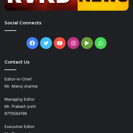
Social Connects
Facebook
Twitter
YouTube
Instagram
Google
WhatsApp
Play
Contact Us
Editor-in-Chief
Mr. Manoj sharma
Managing Editor
Mr. Prakash joshi
8770564196
Executive Editor