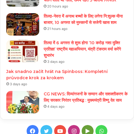
चलने वाली थी गोली, समय रहते 3 आरोपी गिरफ्तार
20 hours ago
तिल्दा-नेवरा में अनाथ बच्चों के लिए लगेगा नि:शुल्क मीना
बाजार, 10 अगस्त को मुस्कानों से सजेगी खास शाम
21 hours ago
तिल्दा में 6 अगस्त से शुरू होगा ‘10 करोड़ नशा मुक्ति
प्रतिज्ञा’ राष्ट्रीय महाअभियान, मंत्री टंकराम वर्मा करेंगे
शुभारंभ
3 days ago
Jak snadno začít hrát na Spinboss: Kompletní
průvodce krok za krokem
3 days ago
CG NEWS: दिव्यांगजनों के सम्मान और सशक्तीकरण के
लिए सरकार निरंतर प्रतिबद्ध : मुख्यमंत्री विष्णु देव साय
4 days ago
Facebook
Twitter
YouTube
Instagram
Google
WhatsApp