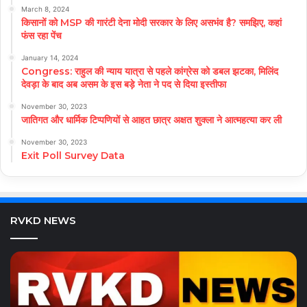
March 8, 2024
किसानों को MSP की गारंटी देना मोदी सरकार के लिए असभंव है? समझिए, कहां
फंस रहा पेंच
January 14, 2024
Congress: राहुल की न्याय यात्रा से पहले कांग्रेस को डबल झटका, मिलिंद
देवड़ा के बाद अब असम के इस बड़े नेता ने पद से दिया इस्तीफा
November 30, 2023
जातिगत और धार्मिक टिप्पणियों से आहत छात्र अक्षत शुक्ला ने आत्महत्या कर ली
November 30, 2023
Exit Poll Survey Data
RVKD NEWS