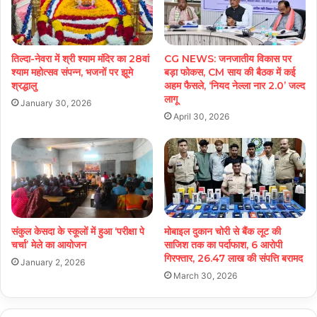
तिल्दा-नेवरा में श्री श्याम मंदिर का 28वां
CG NEWS: जनजातीय विकास पर
श्याम महोत्सव संपन्न, भजनों पर झूमे
बड़ा फोकस, CM साय की बैठक में कई
श्रद्धालु
अहम फैसले, ‘नियद नेल्ला नार 2.0’ जल्द
लागू
January 30, 2026
April 30, 2026
संकुल केसदा के स्कूलों में हुआ ‘परीक्षा पे
मोबाइल दुकान चोरी से बैंक लूट की
चर्चा’ मेले का आयोजन
साजिश तक का पर्दाफाश, 6 आरोपी
गिरफ्तार, 26.47 लाख की संपत्ति बरामद
January 2, 2026
March 30, 2026