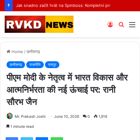
Jak snadno začít hrát na Spinboss: Kompletní průvodce krok za krokem
Log
Searc
M
In
for
Home
/
छत्तीसगढ़
छत्तीसगढ़
राजनीति
रायपुर
पीएम मोदी के नेतृत्व में भारत विकास और
आत्मनिर्भरता की नई ऊंचाई पर: रानी
सौरभ जैन
Mr. Prakash Joshi
June 10, 2026
0
1,916
1 minute read
Facebook
Twitter
Messenger
WhatsApp