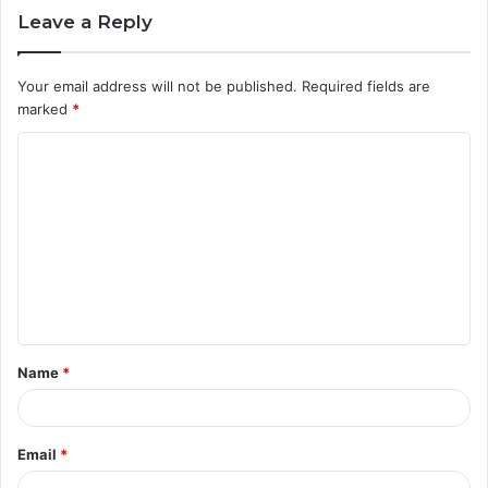
Leave a Reply
Your email address will not be published.
Required fields are
marked
*
C
o
m
m
e
n
t
Name
*
*
Email
*