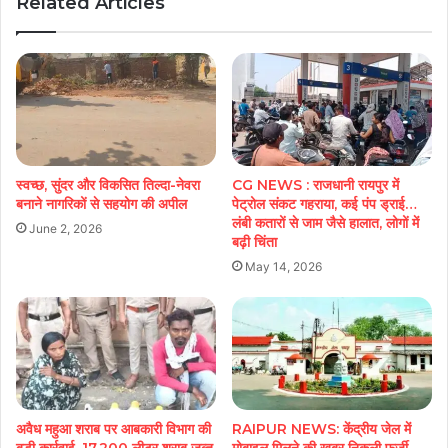
Related Articles
स्वच्छ, सुंदर और विकसित तिल्दा-नेवरा
CG NEWS : राजधानी रायपुर में
बनाने नागरिकों से सहयोग की अपील
पेट्रोल संकट गहराया, कई पंप ड्राई…
लंबी कतारों से जाम जैसे हालात, लोगों में
June 2, 2026
बढ़ी चिंता
May 14, 2026
अवैध महुआ शराब पर आबकारी विभाग की
RAIPUR NEWS: केंद्रीय जेल में
बड़ी कार्रवाई, 17.200 लीटर शराब जब्त
मोबाइल मिलने की खबर निकली फर्जी