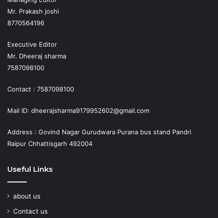
Mr. Prakash joshi
8770564196
Executive Editor
Mr. Dheeraj sharma
7587098100
Contact : 7587098100
Mail ID: dheerajsharma9179952602@gmail.com
Address : Govind Nagar Gurudwara Purana bus stand Pandri
Raipur Chhattisgarh 492004
Useful Links
about us
Contact us