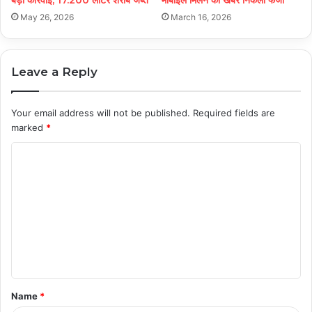
May 26, 2026
March 16, 2026
Leave a Reply
Your email address will not be published.
Required fields are
marked
*
C
o
m
m
e
n
t
Name
*
*