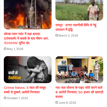
रायपुर : उन्नत तकनीकी विधि से गेहूं
उत्पादन में वृद्धि
कोरबा पावर प्लांट में बड़ा हादसा:
March 2, 2026
ट्रांसफार्मर में धमाके के बाद भीषण आग,
300MW यूनिट बंद
May 1, 2026
Crime News: 5 साल की मासूम
नल-जल योजना के पाइप चोरी करने वाले
बच्ची से दुष्कर्म, आरोपी गिरफ्तार
8 आरोपी गिरफ्तार, 50 हजार की सामग्री
बरामद
October 1, 2025
June 8, 2026