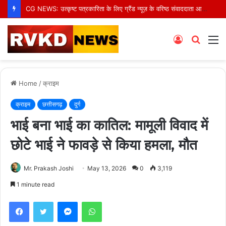
CG NEWS: उत्कृष्ट पत्रकारिता के लिए ग्रैंड न्यूज़ के वरिष्ठ संवाददाता आर.के. राजपूत हुए सम्मानित
Log
Searc
M
In
for
Home
/
क्राइम
क्राइम
छत्तीसगढ़
दुर्ग
भाई बना भाई का कातिल: मामूली विवाद में
छोटे भाई ने फावड़े से किया हमला, मौत
Mr. Prakash Joshi
May 13, 2026
0
3,119
1 minute read
Facebook
Twitter
Messenger
WhatsApp