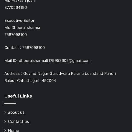
Mr. Prakash joshi
8770564196
Executive Editor
Mr. Dheeraj sharma
7587098100
Contact : 7587098100
Mail ID: dheerajsharma9179952602@gmail.com
Address : Govind Nagar Gurudwara Purana bus stand Pandri
Raipur Chhattisgarh 492004
Useful Links
about us
Contact us
Home