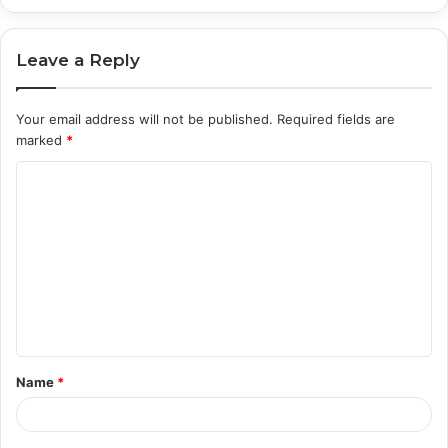
Leave a Reply
Your email address will not be published.
Required fields are
marked
*
C
o
m
m
e
n
t
Name
*
*