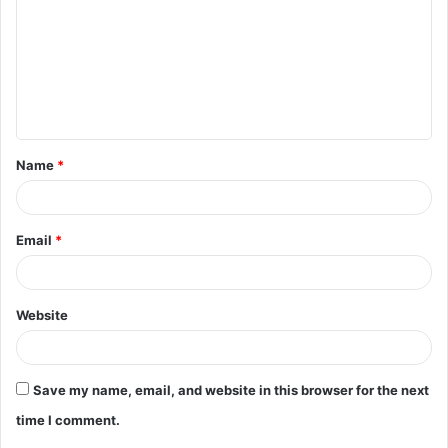
m
m
e
n
t
Name
*
*
Email
*
Website
Save my name, email, and website in this browser for the next
time I comment.