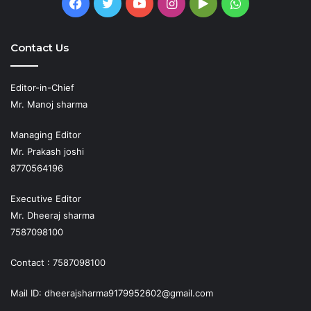
Facebook
Twitter
YouTube
Instagram
Google
WhatsApp
Play
Contact Us
Editor-in-Chief
Mr. Manoj sharma
Managing Editor
Mr. Prakash joshi
8770564196
Executive Editor
Mr. Dheeraj sharma
7587098100
Contact : 7587098100
Mail ID: dheerajsharma9179952602@gmail.com