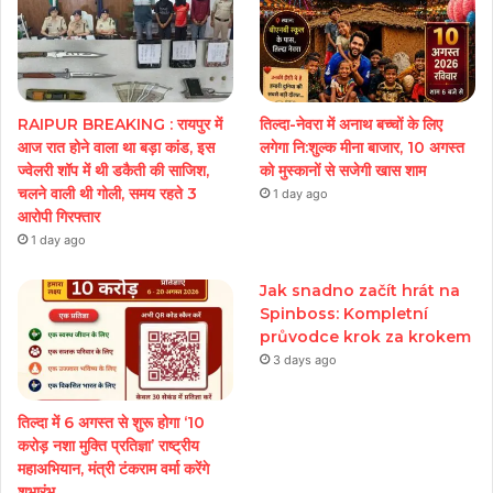
RAIPUR BREAKING : रायपुर में
तिल्दा-नेवरा में अनाथ बच्चों के लिए
आज रात होने वाला था बड़ा कांड, इस
लगेगा नि:शुल्क मीना बाजार, 10 अगस्त
ज्वेलरी शॉप में थी डकैती की साजिश,
को मुस्कानों से सजेगी खास शाम
चलने वाली थी गोली, समय रहते 3
1 day ago
आरोपी गिरफ्तार
1 day ago
Jak snadno začít hrát na
Spinboss: Kompletní
průvodce krok za krokem
3 days ago
तिल्दा में 6 अगस्त से शुरू होगा ‘10
करोड़ नशा मुक्ति प्रतिज्ञा’ राष्ट्रीय
महाअभियान, मंत्री टंकराम वर्मा करेंगे
शुभारंभ