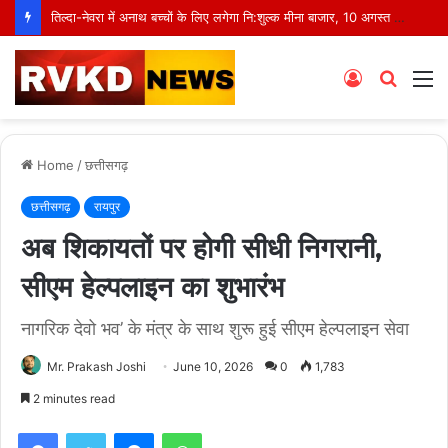
तिल्दा-नेवरा में अनाथ बच्चों के लिए लगेगा नि:शुल्क मीना बाजार, 10 अगस्त को मुस्कानों से सजेगी खास शाम
Log
Searc
M
In
for
Home
/
छत्तीसगढ़
छत्तीसगढ़
रायपुर
अब शिकायतों पर होगी सीधी निगरानी,
सीएम हेल्पलाइन का शुभारंभ
नागरिक देवो भव’ के मंत्र के साथ शुरू हुई सीएम हेल्पलाइन सेवा
Mr. Prakash Joshi
June 10, 2026
0
1,783
2 minutes read
Facebook
Twitter
Messenger
WhatsApp