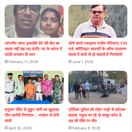
जांजगीर-चांपा: इकलौते बेटे की मौत का
चोरी करते पकड़ाया राजीव पंजियारा, FIR
सदमा नहीं सह पाए दंपति, घर के आंगन में
दर्ज, कॉपीराइट सामग्री के अवैध प्रसारण
फांसी लगाकर दी जान
मामले में कभी भी हो सकती है गिरफ्तारी
February 17, 2026
June 1, 2026
हनुमान मंदिर से मुकुट चोरी का खुलासा,
ट्रैफिक पुलिस की टोइंग गाड़ी से दर्दनाक
तीन आरोपी गिरफ्तार… भगवान से मांगी
हादसा, स्कूल जा रहे दो मासूम चपेट में,
माफी
एक की मौके पर मौत
April 20, 2026
February 6, 2026