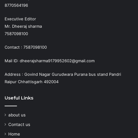
8770564196
Executive Editor
Mr. Dheeraj sharma
7587098100
Contact : 7587098100
Mail ID: dheerajsharma9179952602@gmail.com
Address : Govind Nagar Gurudwara Purana bus stand Pandri
Raipur Chhattisgarh 492004
Useful Links
about us
Contact us
Home