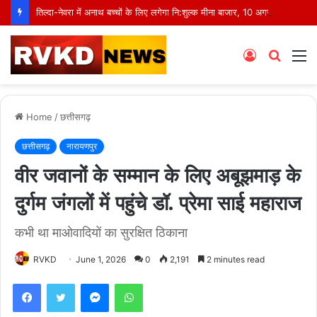
तिल्दा-नेवरा में अनाथ बच्चों के लिए लगेगा नि:शुल्क मीना बाजार, 10 अगस्त को मुस्कानों से सजेगी खास शाम
Log
Searc
M
In
for
Home
/
छत्तीसगढ़
छत्तीसगढ़
नारायणपुर
वीर जवानों के सम्मान के लिए अबूझमाड़ के
दुर्गम जंगलों में पहुंचे डॉ. प्रेमा साई महाराज
कभी था माओवादियों का सुरक्षित ठिकाना
RVKD
June 1, 2026
0
2,191
2 minutes read
Facebook
Twitter
Messenger
WhatsApp