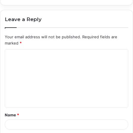
Leave a Reply
Your email address will not be published.
Required fields are
marked
*
C
o
m
m
e
n
t
Name
*
*