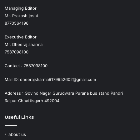
Managing Editor
Mr. Prakash joshi
8770564196
Executive Editor
Mr. Dheeraj sharma
7587098100
Contact : 7587098100
Mail ID: dheerajsharma9179952602@gmail.com
Address : Govind Nagar Gurudwara Purana bus stand Pandri
Raipur Chhattisgarh 492004
Useful Links
about us