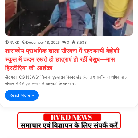
RVKD
December 18, 2025
0
3,538
शासकीय प्राथमिक शाला खैरबना में रहस्यमयी बेहोशी,
स्कूल में कदम रखते ही छात्राएं हो रहीं बेसुध—मास
हिस्टीरिया की आशंका
खैरागढ़। CG NEWS: जिले के छुईखदान विकासखंड अंतर्गत शासकीय प्राथमिक शाला
खैरबना में बीते एक सप्ताह से छात्राओं के बार-बार…
Read More »