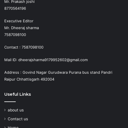
Mr. Prakash joshi
8770564196
Executive Editor
Mr. Dheeraj sharma
7587098100
Contact : 7587098100
Mail ID: dheerajsharma9179952602@gmail.com
Address : Govind Nagar Gurudwara Purana bus stand Pandri
Raipur Chhattisgarh 492004
Useful Links
about us
Contact us
Home