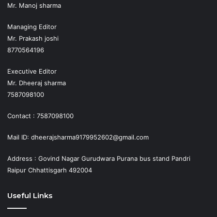
Mr. Manoj sharma
Managing Editor
Mr. Prakash joshi
8770564196
Executive Editor
Mr. Dheeraj sharma
7587098100
Contact : 7587098100
Mail ID: dheerajsharma9179952602@gmail.com
Address : Govind Nagar Gurudwara Purana bus stand Pandri
Raipur Chhattisgarh 492004
Useful Links