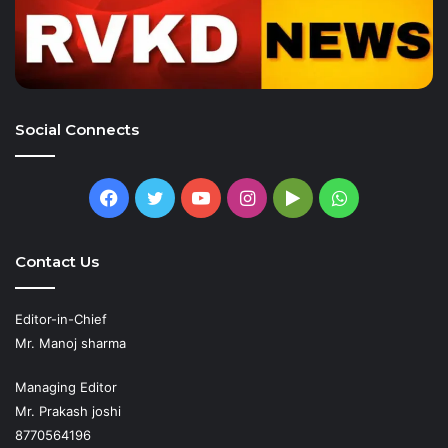
Social Connects
Facebook
Twitter
YouTube
Instagram
Google
WhatsApp
Play
Contact Us
Editor-in-Chief
Mr. Manoj sharma
Managing Editor
Mr. Prakash joshi
8770564196